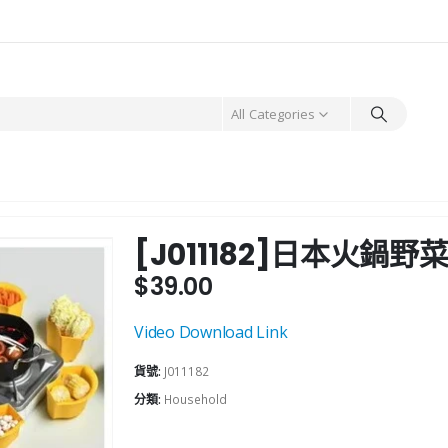
All Categories
[J011182]日本火鍋
$
39.00
Video Download Link
貨號:
J011182
分類:
Household