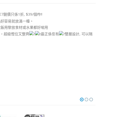
7靚價只係1折, $39/個咋!!
品好容易就放滿一檯。
時煮飯用黎放食材或水果都好啱用
，超級慳位又整齊
最正係佢有
雙層設計, 可以隔