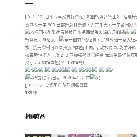
[J011182] 日本同事又有好介紹!! 呢個轉盤筲箕正呀, 啱曬
香港人一年 365 日都鍾意打邊爐，尤其冬天，一定會同
呢個️花花形狀筲箕被日本媽媽譽為火鍋的好拍擋
轉盤尺寸夠晒大，
一個有6格位置，足夠放晒一家大細
水 , 洗完食材可以直接放回轉盤上面, 唔駛水滴滴, 乾手淨
如果屋企多人，放 2~3 個旋轉盤就啱哂喇 無論坐邊個
️尺寸：33cm(直徑) x 11 cm(高）
(
預計到港日期: 2020年12月中
)
[J011182] 火鍋配料花形轉盤筲箕
$39/個
相關商品