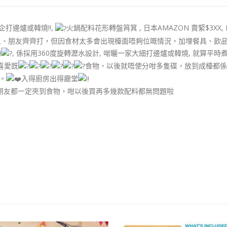
屋企打邊爐或韓燒!!,
火鍋配料花形轉盤筲箕 , 日本AMAZON 賣緊$3XX, E
家人、朋友齊齊打，但因食材太多會出現檯面唔夠位嘅情況，加埋餐具、飲
, 係採用360度旋轉瀝水設計, 啱曬一家大細打邊爐或韓燒, 就算平
喜愛既
食物，以後就唔使分咁多隻碟，放到成檯都係
腳。
入得廚房出得廳堂
位嘅朋友都一定夾到食物，咁以後買再多幾款配料都無問題啦