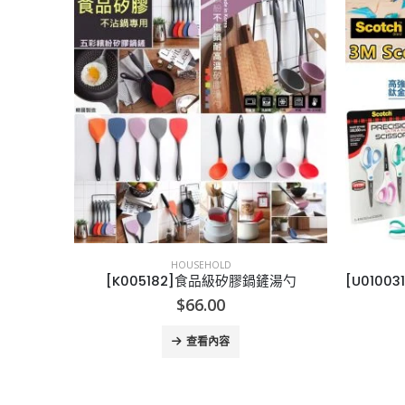
HOUSEHOLD
鏟湯勺
[U010031]3M Scotch鉸剪套裝（3支裝）
$
89.00
查看內容