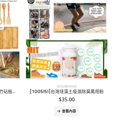
-20%
已售完
HOUSEHOLD
除臭萬用粉
[X000034]Scrubbing Bubbles Toilet Gel (2 dispensers + 30 gel discs)
[E0061
Original
Current
$
110.00
$
138.00
price
price
was:
is:
查看內容
$138.00.
$110.00.