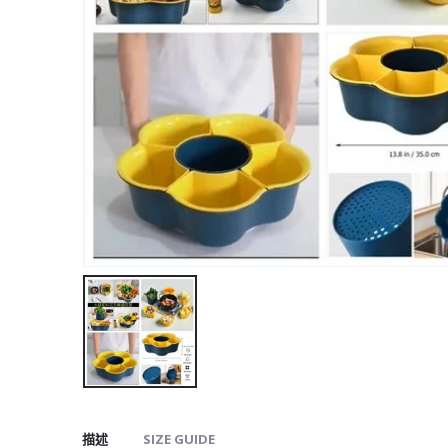
描述
SIZE GUIDE