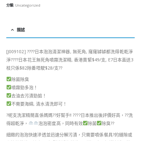
分類:
Uncategorized
描述
[J009102]
?
?
??
日本泡泡清潔神器, 無死角, 窿窿罅罅都洗得乾乾淨
淨
?
?
??
日本花王無死角噴霧洗潔精, 香港賣緊$49/支, E7日本直送3
枝只係$82除番唔駛$28/支
?
?
除菌除臭
噴霧勁多泡！
去油去污漬勁掂！
不需要海綿, 清水清洗即可！
?
呢支洗潔精簡直係媽媽
??
好幫手!!
??
??
日本推出後評價好高，
?
?
洗
得超乾淨，
泡泡密度高，同時有效
除菌
除臭
?
?
細緻的泡泡快速滲透並迅速分解污漬，只需要噴係餐具
?
的縫隙或