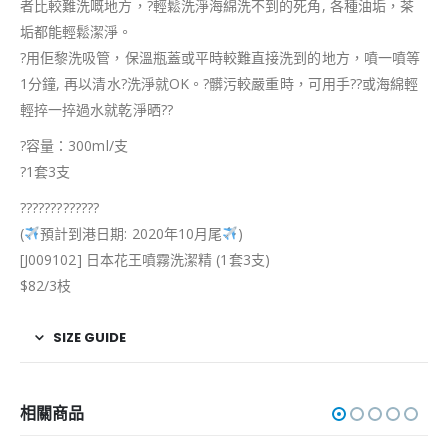
者比較難洗嘅地方，
?
輕鬆洗淨海綿洗不到的死角, 各種油垢，茶
垢都能輕鬆潔淨。
?
用佢黎洗吸管，保溫瓶蓋或平時較難直接洗到的地方，噴一噴等
1分鐘, 再以清水
?
洗淨就OK。
?
髒污較嚴重時，可用手
??
或海綿輕
輕捽一捽過水就乾淨晒
?
?
?
容量：300ml/支
?
1套3支
?
?
?
?
?
?
?
?
?
?
?
?
?
(
預計到港日期: 2020年10月尾
)
[J009102] 日本花王噴霧洗潔精 (1套3支)
$82/3枝
SIZE GUIDE
相關商品