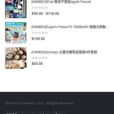
[H608051]iPad 專用平替版Apple Pencel
0
out of 5
P
–
$
99.00
$
118.00
r
i
[H608054]Superv Power15 10000mAh 便攜式移動電源
c
e
0
out of 5
$
149.00
r
a
[C608052]Snoopy 立體浮雕陶瓷餐碗4件套裝
n
g
0
out of 5
e
$
65.00
:
$
9
9
.
0
0
© Porto eCommerce. 2022. All Rights Reserved
t
h