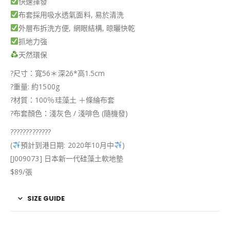
快速揮發
布套採用吸水透氣面料, 易於清洗
外層布拆洗方便, 網眼結構, 晾曬快乾
抓地力強
天然環保
?
尺寸：寬56＊深26*高1.5cm
?
重量: 約1500g
?
材質：100％珪藻土 ＋條綸布套
?
布套顏色：淺灰色 / 淺啡色 (隨機發)
?
?
?
?
?
?
?
?
?
?
?
?
?
(
預計到港日期: 2020年10月中
)
[J009073] 日本新一代硅藻土軟地墊
$89/張
SIZE GUIDE