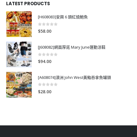
LATEST PRODUCTS
[H608083]安興 6 頭紅燒鮑魚
0
out of 5
$
58.00
[J608082]網面厚底 Mary June運動涼鞋
0
out of 5
$
94.00
[A608074]澳洲 John West黃鮨吞拿魚罐頭
0
out of 5
$
28.00