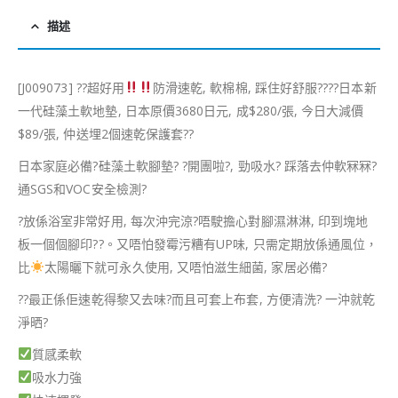
描述
[J009073]
?
?
超好用
防滑速乾, 軟棉棉, 踩住好舒服
?
?
??
日本新
一代硅藻土軟地墊, 日本原價3680日元, 成$280/張, 今日大減價
$89/張, 仲送埋2個速乾保護套
?
?
日本家庭必備
?
硅藻土軟腳墊
?
?
開團啦
?
, 勁吸水
?
踩落去仲軟冧冧
?
通SGS和VOC安全檢測
?
?
放係浴室非常好用, 每次沖完涼
?
唔駛擔心對腳濕淋淋, 印到塊地
板一個個腳印
?
?
。又唔怕發霉污糟有UP味, 只需定期放係通風位，
比
太陽曬下就可永久使用, 又唔怕滋生細菌, 家居必備
?
?
?
最正係佢速乾得黎又去味
?
而且可套上布套, 方便清洗
?
一沖就乾
淨晒
?
質感柔軟
吸水力強