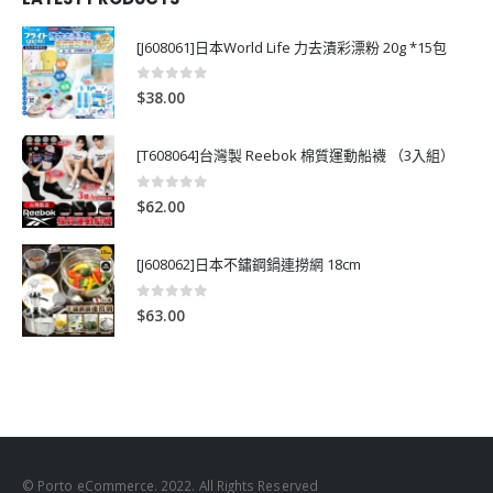
[J608061]日本World Life 力去漬彩漂粉 20g *15包
0
out of 5
$
38.00
[T608064]台灣製 Reebok 棉質運動船襪 （3入組）
0
out of 5
$
62.00
[J608062]日本不鏽鋼鍋連撈網 18cm
0
out of 5
$
63.00
© Porto eCommerce. 2022. All Rights Reserved