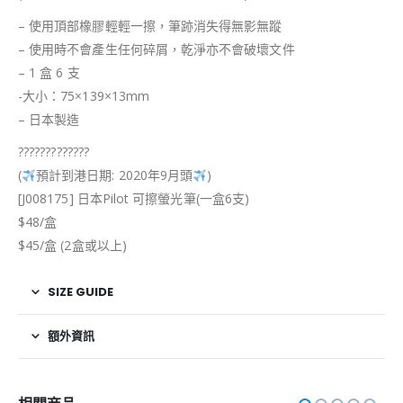
– 使用頂部橡膠輕輕一擦，筆跡消失得無影無蹤
– 使用時不會產生任何碎屑，乾淨亦不會破壞文件
– 1 盒 6 支
-大小：75×139×13mm
– 日本製造
?
?
?
?
?
?
?
?
?
?
?
?
?
(
預計到港日期: 2020年9月頭
)
[J008175] 日本Pilot 可擦螢光筆(一盒6支)
$48/盒
$45/盒 (2盒或以上)
SIZE GUIDE
額外資訊