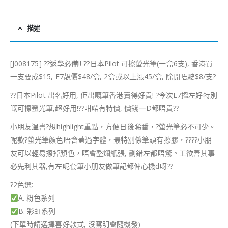
描述
[J008175]
?
?
返學必備!!
??
日本Pilot 可擦螢光筆(一盒6支), 香港買
一支要成$15, E7靚價$48/盒, 2盒或以上漲45/盒, 除開唔駛$8/支
?
??
日本Pilot 出名好用, 佢出嘅筆香港賣得好貴!
?
今次E7搵左好特別
嘅可擦螢光筆,超好用!
?
?
咁啱有特價, 價錢一D都唔貴
?
?
小朋友溫書
?
想highlight重點，方便日後睇番，
?
螢光筆必不可少。
呢款
?
螢光筆顏色唔會蓋過字體，最特別係筆頭有擦膠，
??
??
小朋
友可以輕易擦掉顏色，唔會整爛紙張, 劃錯左都唔驚。工欲善其事
必先利其器,有左呢套筆小朋友做筆記都俾心機d呀
?
?
?
2色選:
A. 粉色系列
B. 彩虹系列
(下單時請選擇喜好款式, 沒寫明會隨機發)