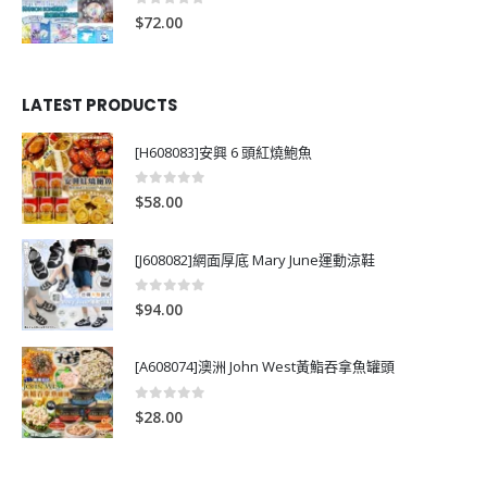
0
out of 5
$
72.00
LATEST PRODUCTS
[H608083]安興 6 頭紅燒鮑魚
0
out of 5
$
58.00
[J608082]網面厚底 Mary June運動涼鞋
0
out of 5
$
94.00
[A608074]澳洲 John West黃鮨吞拿魚罐頭
0
out of 5
$
28.00