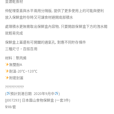
並瀝乾食材
仲配埋垂直與水平兩用分隔版, 提供了更多使用上的可能與便利
放入保鮮盒貯存時又可讓食材避開底部積水
處理積水更無需取出保鮮盒內容物, 只要開啟保鮮盒下方的洩水閥
就輕易完成
保鮮盒上蓋還有可開闔的通氣孔, 對應不同貯存條件
三種尺寸，百搭百用
材料：聚丙烯
無雙酚A
耐溫-20℃~120℃
附密封蓋
?
?
?
?
?
?
?
?
?
?
?
?
(
預計到港日期: 2020年9月中
)
[J007293] 日本霜山食物保鮮盒 (一套3件)
$98/套