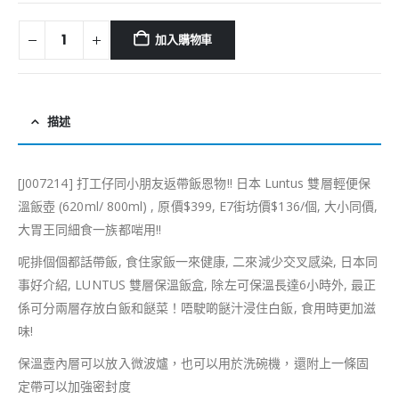
加入購物車
描述
[J007214] 打工仔同小朋友返帶飯恩物!! 日本 Luntus 雙層輕便保
溫飯壺 (620ml/ 800ml) , 原價$399, E7街坊價$136/個, 大小同價,
大胃王同細食一族都啱用!!
呢排個個都話帶飯, 食住家飯一來健康, 二來減少交叉感染, 日本同
事好介紹, LUNTUS 雙層保溫飯盒, 除左可保溫長達6小時外, 最正
係可分兩層存放白飯和餸菜！唔駛啲餸汁浸住白飯, 食用時更加滋
味!
保溫壼內層可以放入微波爐，也可以用於洗碗機，還附上一條固
定帶可以加強密封度