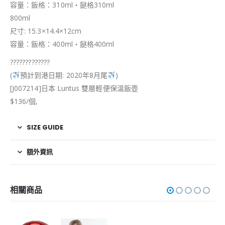
容量：飯格：310ml・餸格310ml
800ml
尺寸: 15.3×14.4×12cm
容量：飯格：400ml・餸格400ml
?
?
?
?
?
?
?
?
?
?
?
?
?
(
預計到港日期: 2020年8月尾
)
[J007214]日本 Luntus 雙層輕便保溫飯壺
$136/個,
SIZE GUIDE
額外資訊
相關商品