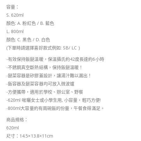
容量：
S. 620ml
顏色: A. 粉紅色 / B. 藍色
L. 800ml
顏色: C. 黑色 / D. 白色
(下單時請選擇喜好款式例如: SB/ LC )
-有效保持飯餸溫暖，保溫攝氏約42度長達約6小時
-不銹鋼真空斷熱結構，保持飯餸溫暖！
-餸菜容器是矽膠蓋設計，讓湯汁難以漏出！
-飯容器及餸菜容器均可放入微波爐
-方便攜帶，適用於學校、辦公室、野餐
-620ml 啱曬女士或小學生用, 小容量，輕巧方便!
-800ml大容量約有兩碗飯的份量，午餐食得滿足。
商品規格：
620ml
尺寸：14.5×13.8×11cm