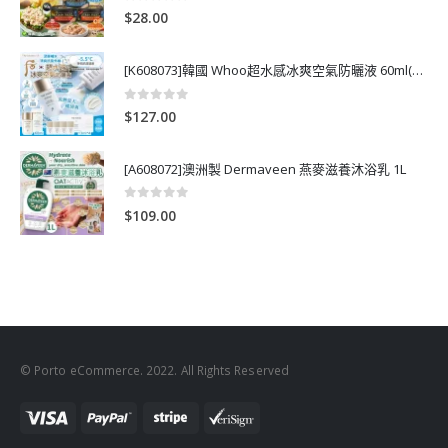
0
out of 5
$
28.00
[K608073]韓國 Whoo超水感冰爽空氣防曬液 60ml(送13ml*4支)
0
out of 5
$
127.00
[A608072]澳洲製 Dermaveen 燕麥滋養沐浴乳 1L
0
out of 5
$
109.00
© Porto eCommerce. 2022. All Rights Reserved