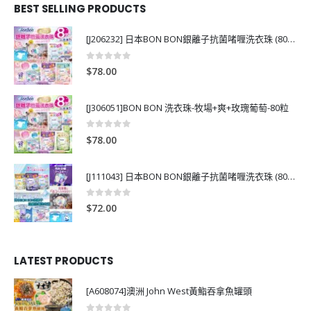
BEST SELLING PRODUCTS
[J206232] 日本BON BON銀離子抗菌啫喱洗衣珠 (80粒)
0
out of 5
$
78.00
[J306051]BON BON 洗衣珠-牧場+爽+玫瑰葡萄-80粒
0
out of 5
$
78.00
[J111043] 日本BON BON銀離子抗菌啫喱洗衣珠 (80粒)
0
out of 5
$
72.00
LATEST PRODUCTS
[A608074]澳洲 John West黃鮨吞拿魚罐頭