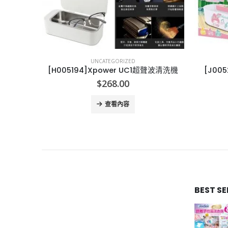
UNCATEGORIZED
[J005293]日本Miyamoto全新三文治機 連3套烤盤
[H005194]Xpower UC1超聲波清洗機
[J00
$
268.00
查看內容
BEST S