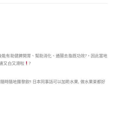
後能有助健脾開胃、幫助消化、通腸去脂既功效
?
，因此當地
膚又白又滑啦
?
隨時隨地攞黎飲!! 日本同事話可以加啲水果, 做水果茶都好