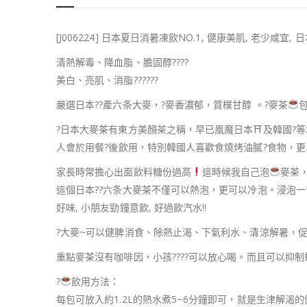
[J006224] 日本夏日消暑凍飲NO.1, 健康美肌, 老少咸宜
清熱解毒、降血脂、膽固醇
??
??
美白、亮肌、消脂
??
??
??
嚴選日本
??
產六条大麥，
?
麥香濃郁，質樸甘醇 。
?
麥茶
?
日本大麥茶有東方美顏茶之稱，早已風魔日本
⛩
及韓國
?
等
人會於用餐
?
後飲用，特別韓國人喜歡食燒烤油膩
?
食物，更
家長時常擔心出面飲料糖份過高
這時候我自己泡
麥茶
這個日本
??
六条大麥茶不僅可以熱泡，更可以冷泡。浸泡一
好味, 小朋友勁鐘意飲, 好過飲汽水!!
?
大麥~可以健脾消食、除熱止渴、下氣利水、清涼解暑，
重點麥茶沒有咖啡因，小孩
??
??
可以放心喝。而且可以抑制
?
飲用方法：
每包可放入約1.2L的熱水煮5~6分鐘即可，就是生津解渴