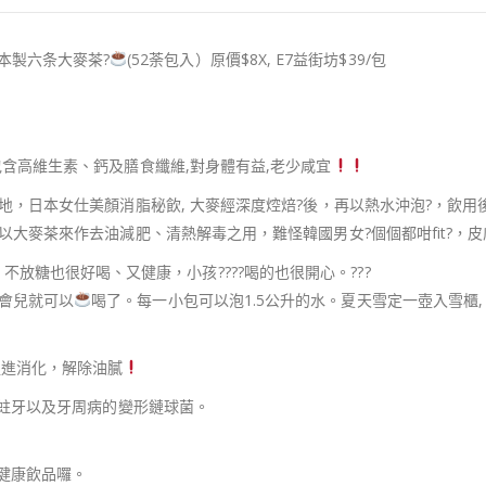
, 日本製六条大麥茶
?
(52荼包入）原價$8X, E7益街坊$39/包
包含高維生素、鈣及膳食纖維,對身體有益,老少咸宜
地，日本女仕美顏消脂秘飲, 大麥經深度焢焙
?
後，再以熱水沖泡
?
，飲用
以大麥茶來作去油減肥、清熱解毒之用，難怪韓國男女
?
個個都咁fit
?
，皮
，不放糖也很好喝、又健康，小孩
??
??
喝的也很開心。
?️
?️
?️
會兒就可以
喝了。每一小包可以泡1.5公升的水。夏天雪定一壺入雪櫃, 
促進消化，解除油膩
蛀牙以及牙周病的變形鏈球菌。
的健康飲品囉。