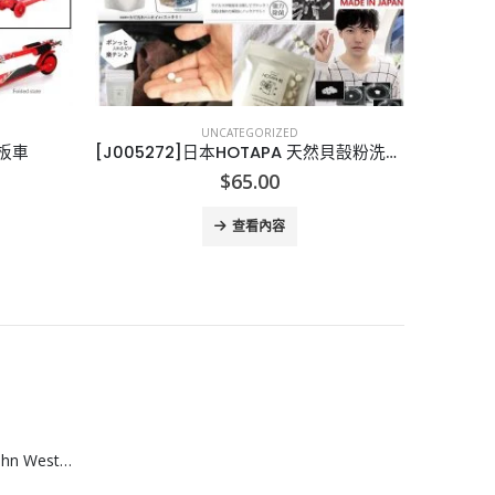
UNCATEGORIZED
滑板車
[J005272]日本HOTAPA 天然貝嗀粉洗衣丸
[A00
$
65.00
查看內容
[A608074]澳洲 John West黃鮨吞拿魚罐頭