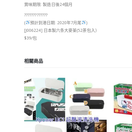
賞味期限: 製造日後24個月
?
?
?
?
?
?
?
?
?
?
?
?
?
(
預計到港日期: 2020年7月尾
)
[J006224] 日本製六条大麥茶(52荼包入）
$39/包
相關商品