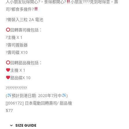
人小朋友玩得開心
?
，食得都開心
?
小朋友
??
??
見到咁得意，壽
司
?
都食多幾件
?
?
需裝入三粒 2A 電池
回轉壽司機包括：
?
主機 X 1
?
壽司握飯器
?
壽司碟 X10
️回轉甜品機包括：
主機 X 1
️甜品碟X 10
?
?
?
?
?
?
?
?
?
?
?
?
(
預計到港日期: 2020年7月中
)
[J006172] 日本電動回轉壽司/ 甜品機
$77
SIZE GUIDE