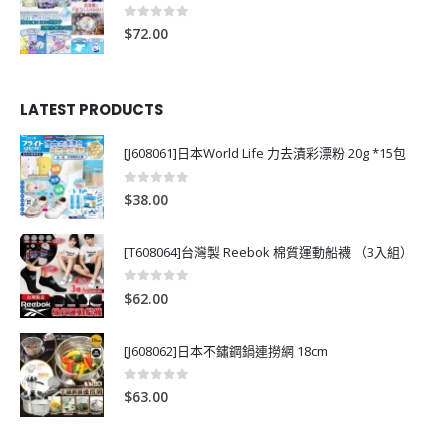
0
out of 5
$
72.00
LATEST PRODUCTS
[J608061]日本World Life 力去漬彩漂粉 20g *15包
0
out of 5
$
38.00
[T608064]台灣製 Reebok 棉質運動船襪 （3入組）
0
out of 5
$
62.00
[J608062]日本不鏽鋼鍋連撈網 18cm
0
out of 5
$
63.00