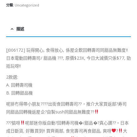
分類:
Uncategorized
描述
[J006172] 玩得開心, 食得放心, 係屋企歎回轉壽司同甜品無難度!!
日本電動回轉壽司/ 甜品機
?
?
?
, 原價$23X, 今日大減價只係$77, 勁
抵玩呀!!
2款選:
A. 回轉壽司機
B. 回轉甜品機
呢排冇得帶小朋友
??
??
出街食回轉壽司
?
?
，推介大家買返部
?
寿司
同甜品回轉機返屋企
?
自製sush同甜品無難度
?
?
?️
?️
?️
掂呀
呢部迷你版自動
?
回轉寿司機�/甜品�
?
真心讚
??
。日本
成日斷貨, 好難買到!! 買齊兩部, 食完壽司再食甜品, 爽呀
?️
大