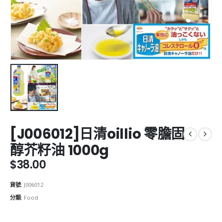
[J006012]日清oillio 零膽固
醇芥籽油 1000g
$
38.00
貨號:
J006012
分類:
Food