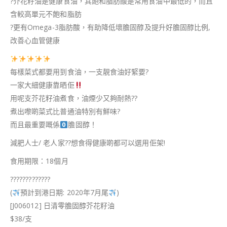
?
芥花籽油是健康食油，其飽和脂肪酸是常用食油中最低的，而且
含較高單元不飽和脂肪
?
更有Omega-3脂肪酸，有助降低壞膽固醇及提升好膽固醇比例,
改善心血管健康
每樣菜式都要用到食油，一支靚食油好緊要
?
一家大細健康靠晒佢
用呢支芥花籽油煮食，油煙少又夠耐熱
??
煮出嚟啲菜式比普通油特別有鮮味
?
而且最重要嘅係
膽固醇！
減肥人士/ 老人家
??
想食得健康啲都可以選用佢架!
食用期限：18個月
?
?
?
?
?
?
?
?
?
?
?
?
?
(
預計到港日期: 2020年7月尾
)
[J006012] 日清零膽固醇芥花籽油
$38/支