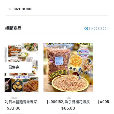
SIZE GUIDE
相關商品
FOOD
FOOD
[J009152]岩手縣櫻花蝦皮
[A005291]澳洲MEHDI’S 有機喜馬拉雅山粉紅鹽
$
65.00
$
49.00