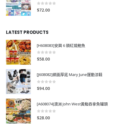
0
out of 5
$
72.00
LATEST PRODUCTS
[H608083]安興 6 頭紅燒鮑魚
0
out of 5
$
58.00
[J608082]網面厚底 Mary June運動涼鞋
0
out of 5
$
94.00
[A608074]澳洲 John West黃鮨吞拿魚罐頭
0
out of 5
$
28.00