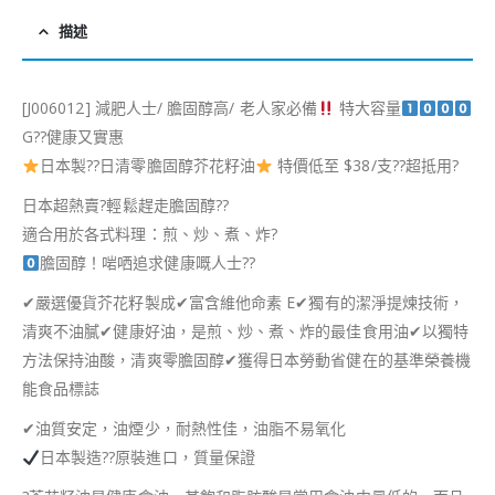
描述
[J006012] 減肥人士/ 膽固醇高/ 老人家必備
特大容量
G
??
健康又實惠
日本製
??
日清零膽固醇芥花籽油
特價低至 $38/支
?
?
超抵用
?
日本超熱賣
?
輕鬆趕走膽固醇
??
適合用於各式料理：煎、炒、煮、炸
?
膽固醇！啱哂追求健康嘅人士
??
✔
嚴選優貨芥花籽製成
✔
富含維他命素 E
✔
獨有的潔淨提煉技術，
清爽不油膩
✔
健康好油，是煎、炒、煮、炸的最佳食用油
✔
以獨特
方法保持油酸，清爽零膽固醇
✔
獲得日本勞動省健在的基準榮養機
能食品標誌
✔
油質安定，油煙少，耐熱性佳，油脂不易氧化
日本製造
??
原裝進口，質量保證