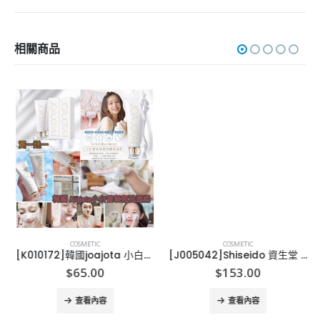
相關商品
COSMETIC
COSMETIC
[K010172]韓國joajota 小白管氧氣洗面奶-2支
[J005042]Shiseido 資生堂 – ANESSA UV金色防曬乳液 Spf 50++++ 60ml
$
65.00
$
153.00
查看內容
查看內容