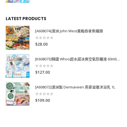
LATEST PRODUCTS
[A608074]澳洲 John West黃鮨吞拿魚罐頭
0
out of 5
$
28.00
[K608073]韓國 Whoo超水感冰爽空氣防曬液 60ml(送13ml*4支)
0
out of 5
$
127.00
[A608072]澳洲製 Dermaveen 燕麥滋養沐浴乳 1L
0
out of 5
$
109.00