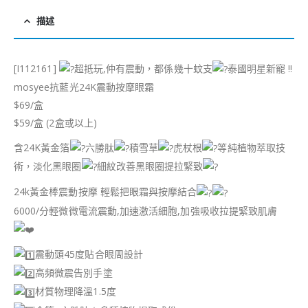
描述
[I112161]
超抵玩,仲有震動，都係幾十蚊支
泰國明星新寵 !!
mosyee抗藍光24K震動按摩眼霜
$69/盒
$59/盒 (2盒或以上)
含24K黃金箔
六勝肽
積雪草
虎杖根
等純植物萃取技
術，淡化黑眼圈
細紋改善黑眼圈提拉緊致
24k黃金棒震動按摩 輕鬆把眼霜與按摩結合
6000/分輕微微電流震動,加速激活細胞,加強吸收拉提緊致肌膚
震動頭45度貼合眼周設計
高頻微震告別手塗
材質物理降溫1.5度