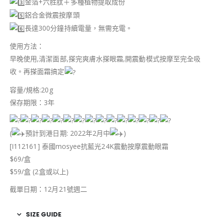
金箔+六胜肽＋多種植物提取成份
鋁合金微震按摩頭
長達300分鐘持續電量，無需充電。
使用方法：
早晚使用,清潔面部,搽完爽膚水搽眼霜,開震動模式按摩至完全吸
收。再搽面霜搞定
容量/規格:20g
保存期限：3年
(
預計到港日期: 2022年2月中
)
[I112161] 泰國mosyee抗藍光24K震動按摩震動眼霜
$69/盒
$59/盒 (2盒或以上)
截單日期：12月21號週二
SIZE GUIDE