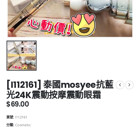
[I112161] 泰國mosyee抗藍
光24K震動按摩震動眼霜
$
69.00
貨號:
I112161
分類:
Cosmetic