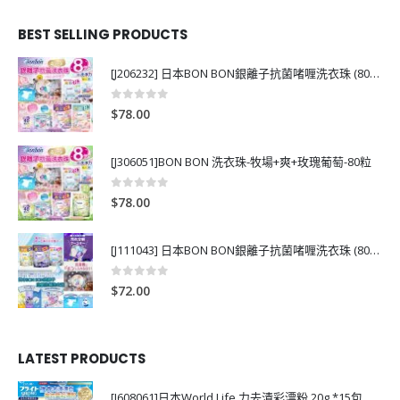
BEST SELLING PRODUCTS
[J206232] 日本BON BON銀離子抗菌啫喱洗衣珠 (80粒)
0
out of 5
$
78.00
[J306051]BON BON 洗衣珠-牧場+爽+玫瑰葡萄-80粒
0
out of 5
$
78.00
[J111043] 日本BON BON銀離子抗菌啫喱洗衣珠 (80粒)
0
out of 5
$
72.00
LATEST PRODUCTS
[J608061]日本World Life 力去漬彩漂粉 20g *15包