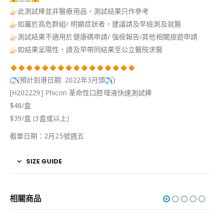
此測試棒並非醫療用品，測試結果只作參考
如屬於高危群組/ 明顯症狀者，建議請及早檢測及就醫
測試結果不適用於健康碼申請/ 強檢報告/其他相關旅遊申請
如結果呈陽性，請及早帶同結果至公立醫院求醫
(
預計到港日期: 2022年3月頭
)
[H202229] Phicon 革命性口腔唾液快速測試捧
$48/盒
$39/盒 (3盒或以上)
截單日期：2月25號週五
SIZE GUIDE
相關商品