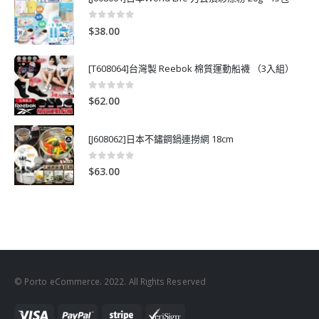
0
out of 5
$
38.00
[T608064]台灣製 Reebok 棉質運動船襪 （3入組）
0
out of 5
$
62.00
[J608062]日本不鏽鋼鍋連撈網 18cm
0
out of 5
$
63.00
© Porto eCommerce. 2022. All Rights Reserved