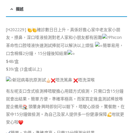
描述
[H202229]
確診數日日上升，真係好擔心家中老友家小朋
友。撩鼻，深口唾液檢測對老人家和小朋友都有困難
Phicon
革命性口腔唾液快速測試捧就可以解決以上煩惱
簡單易用，
口含棉條2分鐘，15分鐘後知結果
$48/盒
$39/盒 (3盒或以上)
新冠病毒抗原測試
唔洗篤鼻
唔洗深喉
有左呢支口含式檢測棒唔駛擔心用錯方式檢測，只需口含15分鐘
就會出結果，簡單方便，準確率極高。而家買定幾盒測試棒放喺
屋企備用
頭暈身興時即刻可以驗下，唔駛心掛掛，驚餐飽。在
家中15分鐘做檢測。為自己及家人提供多一份健康保障
咁就更
安心啦
簡單、方便、準確度高，只需15分鐘測出結果