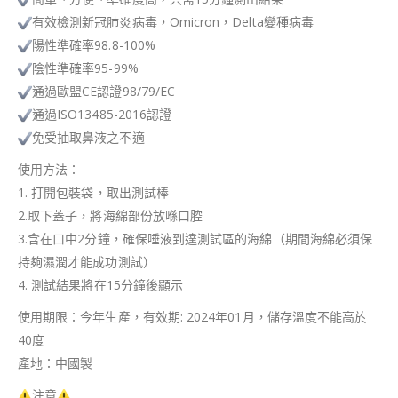
有效檢測新冠肺炎病毒，Omicron，Delta變種病毒
陽性準確率98.8-100%​
陰性準確率95-99%
通過歐盟CE認證98/79/EC
通過ISO13485-2016認證
免受抽取鼻液之不適
使用方法：
1. 打開包裝袋，取出測試棒
2.取下蓋子，將海綿部份放喺口腔
3.含在口中2分鐘，確保唾液到達測試區的海綿（期間海綿必須保
持夠濕潤才能成功測試）
4. 測試結果將在15分鐘後顯示
使用期限：今年生產，有效期: 2024年01月，儲存溫度不能高於
40度
產地：中國製
注意