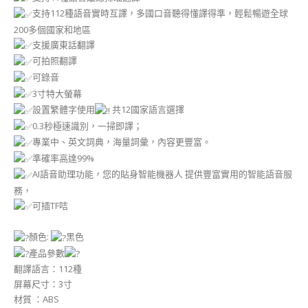
支持112種語音實時互譯，多國口音聽得懂譯得準，輕鬆暢遊全球
200多個國家和地區
支援廣東話翻譯
可拍照翻譯
可錄音
3寸特大螢幕
設置繁體字使用
共12國家語言選擇
0.3秒極速識別，一掃即譯；
專業中、英文詞典，海量詞彙，內容更豐富。
準確率高達99%
AI語音助理功能，您的貼身智能機器人 提供豐富實用的智能語音服
務，
可插TF咭
顏色:
黑色
產品參數
翻譯語言：112種
屏幕尺寸：3寸
材質 ：ABS