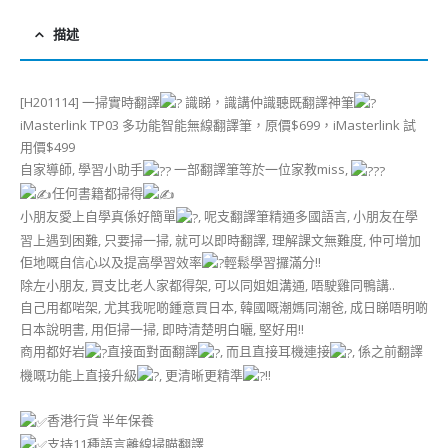
描述
[H201114] 一掃實時翻譯
識睇，識講仲識聽既翻譯神筆
iMasterlink TP03 多功能智能無線翻譯筆，原價$699，iMasterlink 試
用價$499
自家導師, 學習小助手
一部翻譯筆等於一位家教miss,
任何書籍都掃得
小朋友愛上自學真係好簡單
, 呢支翻譯筆精通多國語言, 小朋友在學
習上遇到困難, 只要掃一掃, 就可以即時翻譯, 理解課文無難度, 仲可增加
佢地嘅自信心以及提高學習效率
輕鬆學習攞滿分!!
除左小朋友, 買支比老人家都得架, 可以同姐姐溝通, 唔駛雞同鴨講..
自己用都啱架, 尤其我呢啲鍾意買日本, 韓國嘅潮媽同潮爸, 成日睇唔明啲
日本說明書, 用佢掃一掃, 即時清楚明白曬, 堅好用!!
商用都好岩
直接面對面翻譯
, 而且直接耳機連接
, 係之前翻譯
機嘅功能上直接升級
, 更清晰更精準
!!
香港行貨 半年保養
支持11種語言離線掃瞄翻譯