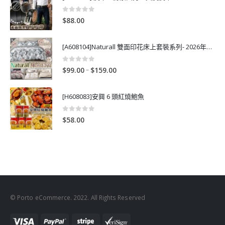
0
out of 5
$
88.00
[A608104]Naturall 雙面印花床上套裝系列- 2026年秋季新款
0
out of 5
P
–
$
99.00
$
159.00
r
i
[H608083]安興 6 頭紅燒鮑魚
c
e
0
out of 5
$
58.00
r
a
n
g
e
:
$
© Porto eCommerce. 2022. All Rights Reserved
9
9
.