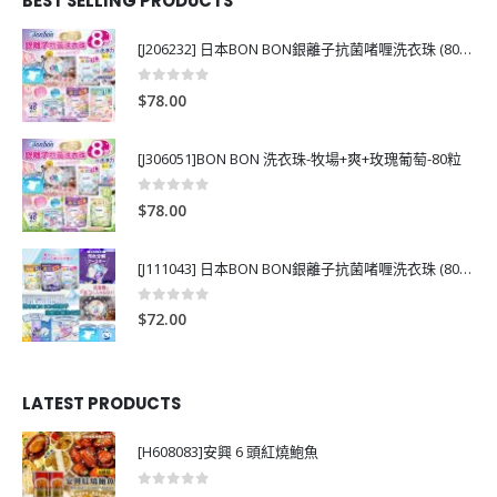
BEST SELLING PRODUCTS
[J206232] 日本BON BON銀離子抗菌啫喱洗衣珠 (80粒)
0
out of 5
$
78.00
[J306051]BON BON 洗衣珠-牧場+爽+玫瑰葡萄-80粒
0
out of 5
$
78.00
[J111043] 日本BON BON銀離子抗菌啫喱洗衣珠 (80粒)
0
out of 5
$
72.00
LATEST PRODUCTS
[H608083]安興 6 頭紅燒鮑魚
0
out of 5