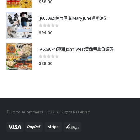
$
58.00
[J608082]網面厚底 Mary June運動涼鞋
0
out of 5
$
94.00
[A608074]澳洲 John West黃鮨吞拿魚罐頭
0
out of 5
$
28.00
© Porto eCommerce. 2022. All Rights Reserved