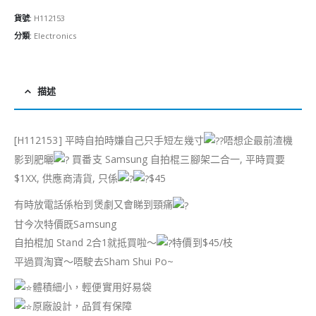
貨號:
H112153
分類:
Electronics
描述
[H112153] 平時自拍時嫌自己只手短左幾寸
唔想企最前渣機
影到肥曬
買番支 Samsung 自拍棍三腳架二合一, 平時買要
$1XX, 供應商清貨, 只係
$45
有時放電話係枱到煲劇又會睇到頸痛
甘今次特價既Samsung
自拍棍加 Stand 2合1就抵買啦～
特價到$45/枝
平過買淘寶～唔駛去Sham Shui Po~
體積細小，輕便實用好易袋
原廠設計，品質有保障