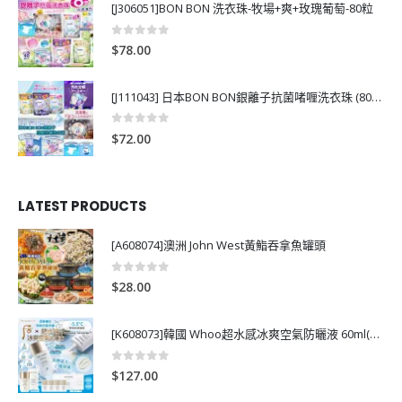
[J306051]BON BON 洗衣珠-牧場+爽+玫瑰葡萄-80粒
0
out of 5
$
78.00
[J111043] 日本BON BON銀離子抗菌啫喱洗衣珠 (80粒)
0
out of 5
$
72.00
LATEST PRODUCTS
[A608074]澳洲 John West黃鮨吞拿魚罐頭
0
out of 5
$
28.00
[K608073]韓國 Whoo超水感冰爽空氣防曬液 60ml(送13ml*4支)
0
out of 5
$
127.00