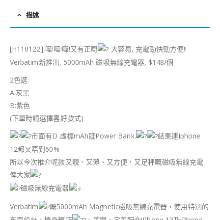
描述
[H110122] 嘩!嘩!嘩!又有正嘢
大容易, 充電勁快勁方便!!
Verbatim新推出, 5000mAh 磁吸無線充電器, $148/個
2色選:
A:灰黑
B:紫色
(下單時請選擇喜好款式)
市面有D 虛標mAh既Power Bank.
結果連Iphone
12都叉唔到60%
所以今次推介呢款又靚、又薄、又方便，又足秤嘅磁吸無線充電
俾大家
磁吸無線充電器
Verbatim
嘅5000mAh Magnetic磁吸無線充電器，使用特別的
布面設計，機身輕巧
、美觀，完美配合iPhone 13及iPhone