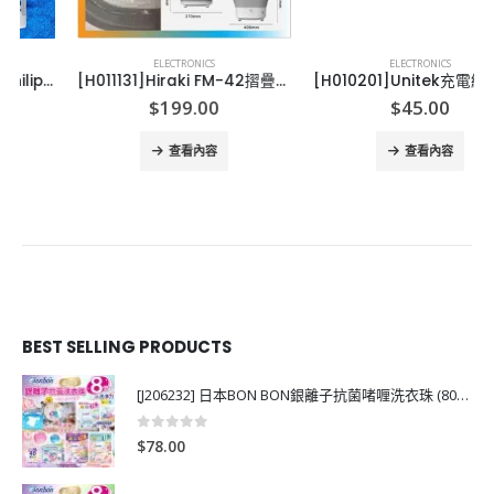
ELECTRONICS
ELECTRONICS
[H011131]Hiraki FM-42摺疊加熱恆溫按摩足浴桶
[H010201]Unitek充電線Y-C4031 APPLE(lightning)/android (micro)
ent
$
199.00
$
45.00
e
查看內容
查看內容
.00.
BEST SELLING PRODUCTS
[J206232] 日本BON BON銀離子抗菌啫喱洗衣珠 (80粒)
0
out of 5
$
78.00