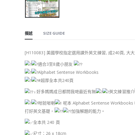
描述
SIZE GUIDE
[H110083] 美國學校指定選用課外英文練習, 成240頁, 大大本 , 小
適合3至8歲小朋友
Alphabet Sentense Workbooks
#超厚全本共240頁
好多媽媽成日都問我哋最近有無
英文練習推介
咁就啱喇
呢本 Alphabet Sentense Workbook
打好英文基礎，
加強解題的能力。
全本共 240 頁
尺寸：26 x 18cm