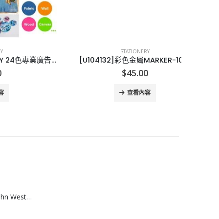
STATIONERY
[U104084]美國MENORY 24色專業廣告彩套裝
[U104132]彩色金屬MARKER-10色
[X010
$
45.00
查看內容
[A608074]澳洲 John West黃鮨吞拿魚罐頭