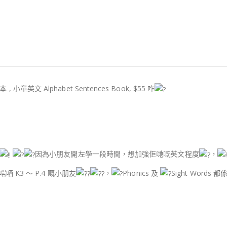
童英文 Alphabet Sentences Book, $55 咋
因為小朋友開左學一段時間，想加強佢哋嘅英文程度
，
s 啱哂 K3 ～ P.4 嘅小朋友
，
Phonics 及
Sight Word