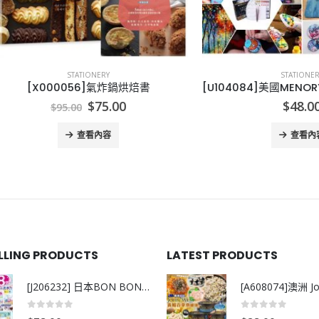
STATIONERY
STATIONERY
X000056]氣炸鍋烘焙書
Original
Current
$
75.00
$
48.00
$
95.00
price
price
was:
is:
查看內容
查看內容
$95.00.
$75.00.
ELLING PRODUCTS
LATEST PRODUCTS
[J206232] 日本BON BON銀離子抗菌啫喱洗衣珠 (80粒)
0
out of 5
0
out of 5