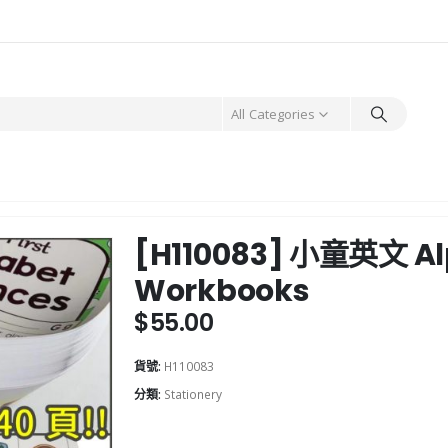
All Categories
[H110083] 小童英文 Al
Workbooks
$
55.00
貨號:
H110083
分類:
Stationery