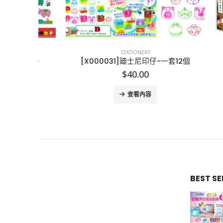
STATIONERY
作6冊
[X000031]廸士尼印仔-一套12個
[
rrent
$
40.00
ce
查看內容
.00.
BEST S