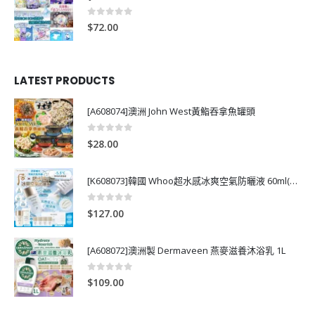
0
out of 5
$
72.00
LATEST PRODUCTS
[A608074]澳洲 John West黃鮨吞拿魚罐頭
0
out of 5
$
28.00
[K608073]韓國 Whoo超水感冰爽空氣防曬液 60ml(送13ml*4支)
0
out of 5
$
127.00
[A608072]澳洲製 Dermaveen 燕麥滋養沐浴乳 1L
0
out of 5
$
109.00