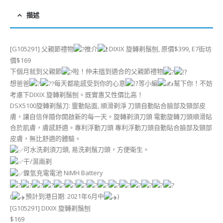
描述
[G105291] 父親節禮物
推介
DIXIX 旋轉剃鬚刨, 原價$399, E7街坊
價$169
下個月就到父親節
啦！仲未搵到適合的父親節禮物
想爸爸
每天都能感受到你的心意
等小編
幫下你！不妨
考慮下DIXIX 旋轉剃鬚刨。既實惠又性價比高！
DSX5100旋轉剃鬚刀: 靈動貼面, 順滑剃淨 刀頭自動貼合臉部及頸部皮
膚，讓自信伴隨你開啟新的每一天。旋轉剃須刀頭 電動旋轉刀頭順滑貼
合於肌膚，膚感舒適。專利浮動刀頭 專利浮動刀頭自動貼合臉部及頸部
皮膚，無比舒適的體驗。
可水洗剃須刀頭, 易洗剃鬚刀頭，方便衛生。
干/濕兩剃
鎳氫充電電池 NiMH Battery
(
預計到港日期: 2021年6月中
)
[G105291] DIXIX 旋轉剃鬚刨
$169