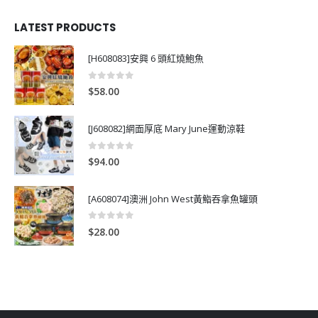
LATEST PRODUCTS
[H608083]安興 6 頭紅燒鮑魚
0
out of 5
$
58.00
[J608082]網面厚底 Mary June運動涼鞋
0
out of 5
$
94.00
[A608074]澳洲 John West黃鮨吞拿魚罐頭
0
out of 5
$
28.00