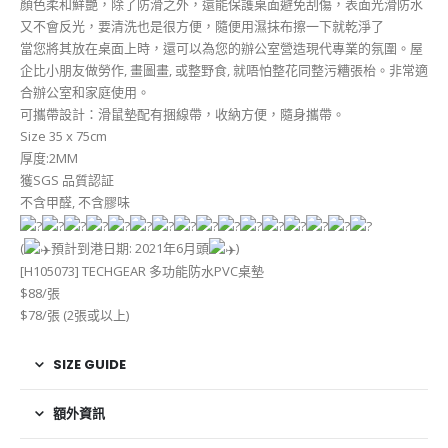
顏色柔和鮮艷，除了防滑之外，還能保護桌面避免刮傷，表面光滑防水
又不會反光，要清洗也是很方便，隨便用濕抹布擦一下就乾淨了
當您將其放在桌面上時，還可以為您的辦公室營造現代專業的氛圍。屋
企比小朋友做勞作, 畫圖畫, 或整野食, 就唔怕整花同整污糟張枱。非常適
合辦公室和家庭使用。
可攜帶設計：滑鼠墊配有捆線帶，收納方便，隨身攜帶。
Size 35 x 75cm
厚度:2MM
獲SGS 品質認証
不含甲醛, 不含膠味
(
預計到港日期: 2021年6月頭
)
[H105073] TECHGEAR 多功能防水PVC桌墊
$88/張
$78/張 (2張或以上)
SIZE GUIDE
額外資訊