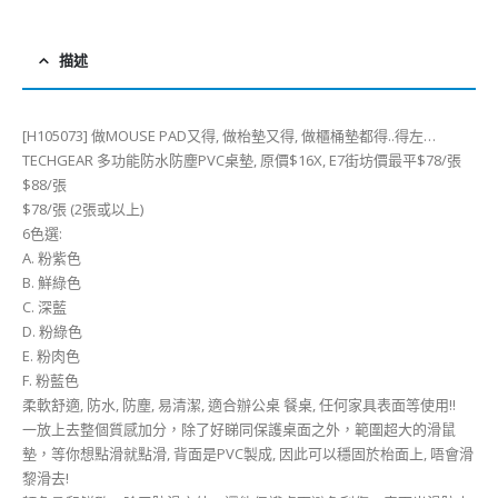
描述
[H105073] 做MOUSE PAD又得, 做枱墊又得, 做櫃桶墊都得..得左…
TECHGEAR 多功能防水防塵PVC桌墊, 原價$16X, E7街坊價最平$78/張
$88/張
$78/張 (2張或以上)
6色選:
A. 粉紫色
B. 鮮綠色
C. 深藍
D. 粉綠色
E. 粉肉色
F. 粉藍色
柔軟舒適, 防水, 防塵, 易清潔, 適合辦公桌 餐桌, 任何家具表面等使用!!
一放上去整個質感加分，除了好睇同保護桌面之外，範圍超大的滑鼠
墊，等你想點滑就點滑, 背面是PVC製成, 因此可以穩固於枱面上, 唔會滑
黎滑去!