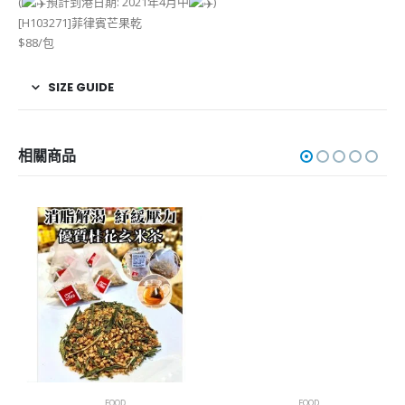
(
預計到港日期: 2021年4月中
)
[H103271]菲律賓芒果乾
$88/包
SIZE GUIDE
相關商品
FOOD
FOOD