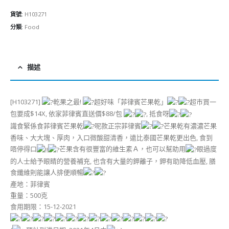
貨號:
H103271
分類:
Food
描述
[H103271]
乾果之最!
超好味「菲律賓芒果乾」
超巿買一
包要成$14X, 依家菲律賓直送價$88/包
, 抵食呀
識食緊係食菲律賓芒果乾
呢款正宗菲律賓
芒果乾有濃濃芒果
香味、大大塊、厚肉，入口微酸甜清香，遠比泰國芒果乾更出色, 食到
唔停得口
芒果含有很豐富的維生素Ａ，也可以幫助用
眼過度
的人士給予眼睛的營養補充, 也含有大量的鉀離子，鉀有助降低血壓, 膳
食纖維則能讓人排便順暢
產地：菲律賓
重量：500克
食用期限：15-12-2021