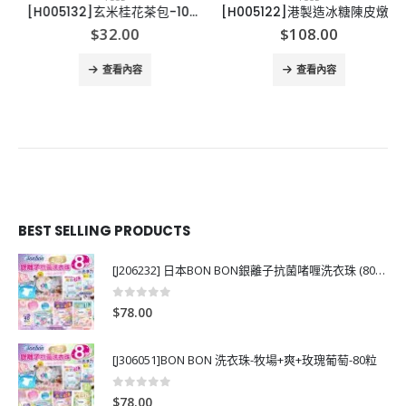
[H005132]玄米桂花茶包-10小包
[H005122]港製造冰糖陳皮燉檸檬
$
32.00
$
108.00
查看內容
查看內容
BEST SELLING PRODUCTS
[J206232] 日本BON BON銀離子抗菌啫喱洗衣珠 (80粒)
0
out of 5
$
78.00
[J306051]BON BON 洗衣珠-牧場+爽+玫瑰葡萄-80粒
0
out of 5
$
78.00