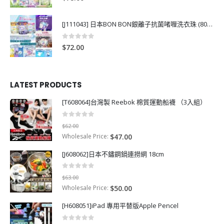
[J111043] 日本BON BON銀離子抗菌啫喱洗衣珠 (80粒)
0
out of 5
$
72.00
LATEST PRODUCTS
[T608064]台灣製 Reebok 棉質運動船襪 （3入組）
0
out of 5
$
62.00
Wholesale Price:
$
47.00
[J608062]日本不鏽鋼鍋連撈網 18cm
0
out of 5
$
63.00
Wholesale Price:
$
50.00
[H608051]iPad 專用平替版Apple Pencel