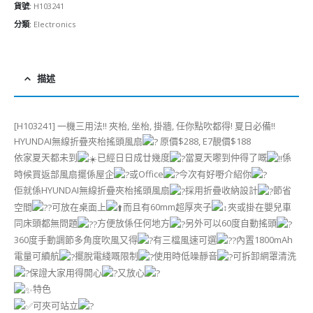
貨號:
H103241
分類:
Electronics
描述
[H103241] 一機三用法!! 夾枱, 坐枱, 掛牆, 任你點吹都得! 夏日必備!!
HYUNDAI無線折疊夾枱搖頭風扇
原價$288, E7靚價$188
依家夏天都未到
已經日日成廿幾度
當夏天嚟到仲得了嘅
係
時候買返部風扇擺係屋企
或Office
今次有好嘢介紹你
佢就係HYUNDAI無線折疊夾枱搖頭風扇
採用折疊收納設計
節省
空間
可放在桌面上
而且有60mm超厚夾子
夾或掛在嬰兒車
同床頭都無問題
方便放係任何地方
另外可以60度自動搖頭
360度手動調節多角度吹風又得
有三檔風速可選
內置1800mAh
電量可續航
擺脫電綫嘅限制
使用時低噪靜音
可拆卸網罩清洗
保證大家用得開心
又放心
特色
可夾可站立