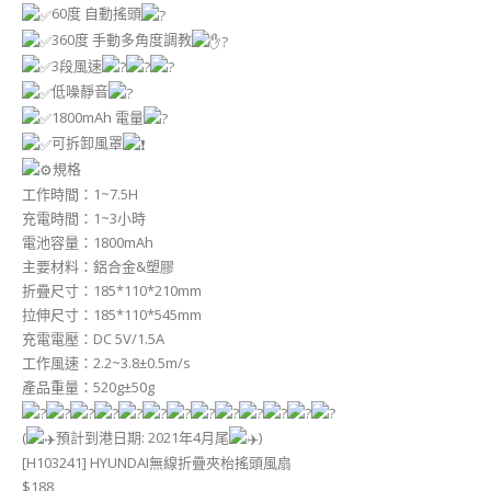
60度 自動搖頭
360度 手動多角度調教
3段風速
低噪靜音
1800mAh 電量
可拆卸風罩
規格
工作時間：1~7.5H
充電時間：1~3小時
電池容量：1800mAh
主要材料：鋁合金&塑膠
折疊尺寸：185*110*210mm
拉伸尺寸：185*110*545mm
充電電壓：DC 5V/1.5A
工作風速：2.2~3.8±0.5m/s
產品重量：520g±50g
(
預計到港日期: 2021年4月尾
)
[H103241] HYUNDAI無線折疊夾枱搖頭風扇
$188