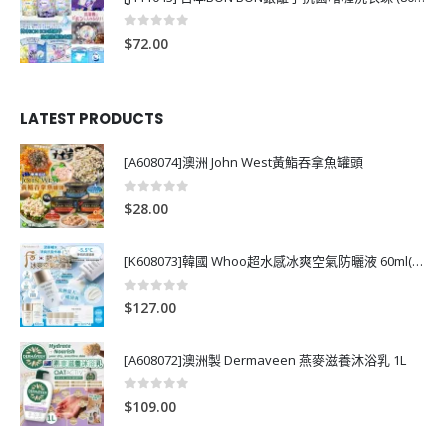
0
out of 5
$
72.00
LATEST PRODUCTS
[A608074]澳洲 John West黃鮨吞拿魚罐頭
0
out of 5
$
28.00
[K608073]韓國 Whoo超水感冰爽空氣防曬液 60ml(送13ml*4支)
0
out of 5
$
127.00
[A608072]澳洲製 Dermaveen 燕麥滋養沐浴乳 1L
0
out of 5
$
109.00