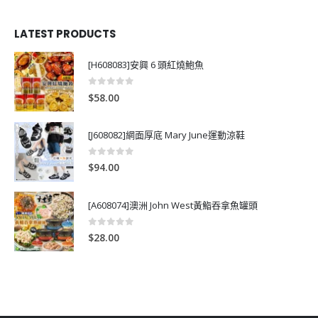
LATEST PRODUCTS
[H608083]安興 6 頭紅燒鮑魚
0
out of 5
$
58.00
[J608082]網面厚底 Mary June運動涼鞋
0
out of 5
$
94.00
[A608074]澳洲 John West黃鮨吞拿魚罐頭
0
out of 5
$
28.00