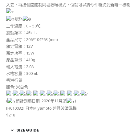
入去，再按個開關制同埋教啱模式，佢就可以將你件嘢洗到新嘅一樣喇
規格
工作溫度：0 – 50℃
震動頻率：45kHz
產品尺寸：206*104*63 (mm)
額定電額：12V
額定功率：15W
產品重量：410g
輸入電流：2.0A
水槽容量：300mL
香港行貨
顏色: 米白色
(
預計到港日期: 2020年11月頭
)
[H010032] 日本Miyamoto 超聲波清洗機
$218
SIZE GUIDE