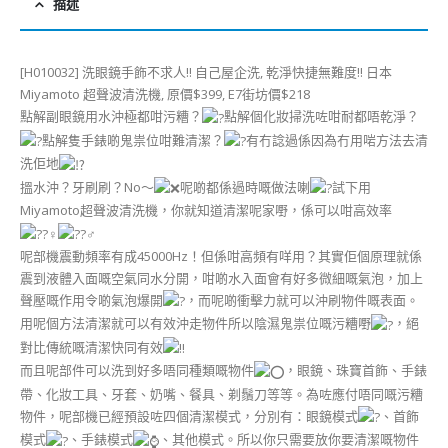
描述
[H010032] 洗眼鏡手飾不求人!! 自己屋企洗, 乾淨快捷無難度!! 日本
Miyamoto 超聲波清洗機, 原價$399, E7街坊價$218
點解副眼鏡用水沖極都咁污糟？
點解個化妝掃洗咗咁耐都唔乾淨？
點解隻手錶啲鬼祟位咁難清潔？
有冇諗過係因為冇用啱方法去清
洗佢地
搵水沖？牙刷刷？No～
呢啲都係過時嘅做法喇
試下用
Miyamoto超聲波清洗機，你就知道清潔呢家嘢，係可以咁高效率
呢部機震動頻率有成45000Hz！但係咁高頻有咩用？其實佢個原理就係
震到液體入面嘅空氣同水分開，咁啲水入面會有好多微細嘅氣泡，加上
聲壓嘅作用令啲氣泡爆開
，而呢啲衝擊力就可以沖刷物件嘅表面。
用呢個方法清潔就可以有效沖走物件所以陰濕鬼祟位嘅污糟嘢
，絕
對比傳統嘅清潔快同有效
而且呢部件可以洗到好多唔同種類嘅物件
，眼鏡、珠寶首飾、手錶
帶、化妝工具、牙套、奶嘴、餐具、剃鬚刀等等。為咗應付唔同嘅污糟
物件，呢部機已經預設咗四個清潔模式，分別有：眼鏡模式
、首飾
模式
、手錶模式
、其他模式。所以你只需要放你要清潔嘅物件