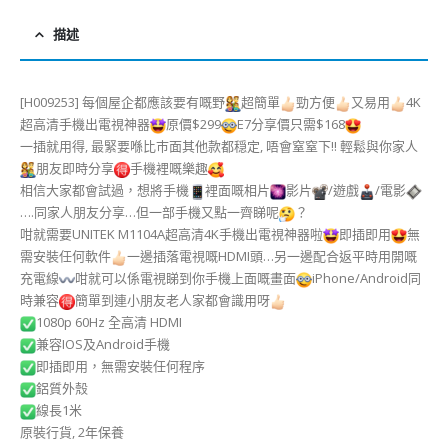
描述
[H009253] 每個屋企都應該要有嘅野
超簡單
勁方便
又易用
4K
超高清手機出電視神器
原價$299
E7分享價只需$168
一插就用得, 最緊要喺比巿面其他款都穏定, 唔會窒窒下!! 輕鬆與你家人
朋友即時分享
手機裡嘅樂趣
相信大家都會試過，想將手機
裡面嘅相片
影片
/遊戲
/電影
….同家人朋友分享…但一部手機又點一齊睇呢
？
咁就需要UNITEK M1104A超高清4K手機出電視神器啦
即插即用
無
需安裝任何軟件
一邊插落電視嘅HDMI頭…另一邊配合返平時用開嘅
充電線
咁就可以係電視睇到你手機上面嘅畫面
iPhone/Android同
時兼容
簡單到連小朋友老人家都會識用呀
1080p 60Hz 全高清 HDMI
兼容IOS及Android手機
即插即用，無需安裝任何程序
鋁質外殼
線長1米
原裝行貨, 2年保養