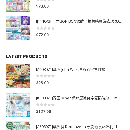
0
out of 5
$
78.00
[J111043] 日本BON BON銀離子抗菌啫喱洗衣珠 (80粒)
0
out of 5
$
72.00
LATEST PRODUCTS
[A608074]澳洲 John West黃鮨吞拿魚罐頭
0
out of 5
$
28.00
[K608073]韓國 Whoo超水感冰爽空氣防曬液 60ml(送13ml*4支)
0
out of 5
$
127.00
[A608072]澳洲製 Dermaveen 燕麥滋養沐浴乳 1L