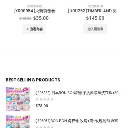
ACCESSORIES
ACCESSORIES
[X000054]火箭筒發卷
[U011252]TIMBERLAND 男裝銀包
ce
Original
Current
$
35.00
$
145.00
$
49.00
ge:
price
price
01.00
was:
is:
查看內容
加入購物車
rough
$49.00.
$35.00.
11.00
BEST SELLING PRODUCTS
[J206232] 日本BON BON銀離子抗菌啫喱洗衣珠 (80粒)
0
out of 5
$
78.00
[J306051]BON BON 洗衣珠-牧場+爽+玫瑰葡萄-80粒