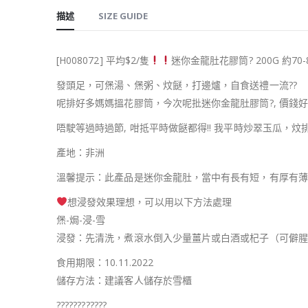
描述
SIZE GUIDE
[H008072] 平均$2/隻
迷你金龍肚花膠筒
?
200G 約70-
發頭足，可㷛湯、㷛粥、炆餸，打邊爐，自食送禮一流
??
呢排好多媽媽搵花膠筒，今次呢批迷你金龍肚膠筒
?
, 價錢
唔駛等過時過節, 咁抵平時做餸都得!! 我平時炒翠玉瓜，
產地：非洲
溫馨提示：此產品是迷你金龍肚，當中有長有短，有厚有薄
想浸發效果理想，可以用以下方法處理
㷛-焗-浸-雪
浸發：先清洗，煮滾水倒入少量薑片或白酒或杞子（可僻腥
食用期限：10.11.2022
儲存方法：建議客人儲存於雪櫃
?
?
?
?
?
?
?
?
?
?
?
?