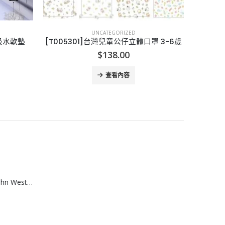
UNCATEGORIZED
罩 3-6歲
[K006033]Perfumeholic名牌香水系列
[E00
$
49.00
查看內容
[A608074]澳洲 John West黃鮨吞拿魚罐頭