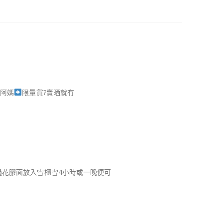
比阿媽
限量貨
?
賣晒就冇
過花膠面放入雪櫃雪4小時或一晚便可