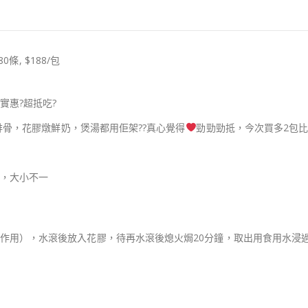
80條, $188/包
好實惠
?
超抵吃
?
炆排骨，花膠燉鮮奶，煲湯都用佢架
?
?
真心覺得
勁勁勁抵，今次買多2包
，大小不一
作用），水滾後放入花膠，待再水滾後熄火焗20分鐘，取出用食用水浸