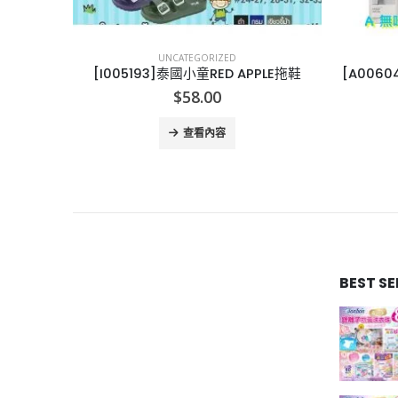
UNCATEGORIZED
LE拖鞋
[A006042]紐西蘭ECOSTORE 洗碗液-1L
[J00
$
69.00
查看內容
BEST S