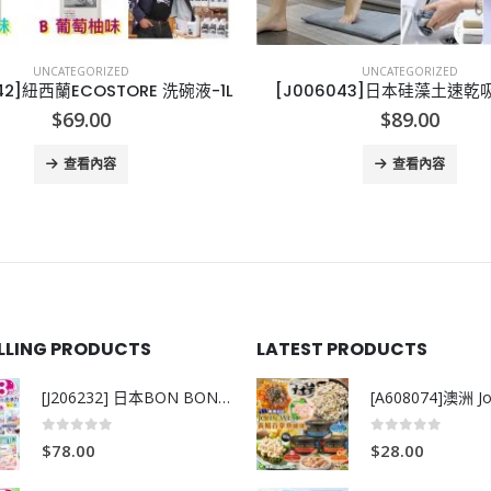
UNCATEGORIZED
UNCATEGORIZED
6043]日本硅藻土速乾吸水軟墊
[T005301]台灣兒童公仔立體口
$
89.00
$
138.00
查看內容
查看內容
ELLING PRODUCTS
LATEST PRODUCTS
[J206232] 日本BON BON銀離子抗菌啫喱洗衣珠 (80粒)
0
out of 5
0
out of 5
$
78.00
$
28.00