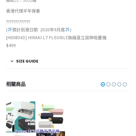
香港代理半年保養
?
?
?
?
?
?
?
?
?
?
?
?
?
(
預計到港日期: 2020年9月尾
)
[H008043] HIRAKI L7 FLEXIBLE無線直立屈伸吸麈機
$499
SIZE GUIDE
相關商品