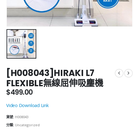
[H008043]HIRAKI L7
FLEXIBLE無線屈伸吸麈機
$
499.00
Video Download Link
貨號:
H008043
分類:
Uncategorized