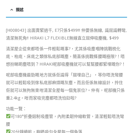
描述
[H008043] 出面賣緊過千, E7只係$499!!! 仲要係無線, 識屈識轉彎,
清潔無死角!! HIRAKI L7 FLEXIBLE無線直立屈伸吸麈機, $499
清潔屋企從來都唔係一件輕鬆嘅事
?
，尤其係吸塵嗰陣挑戰梳化
底、枱底、床底之類傢私底部嘅塵，簡直係挑戰條腰嘅極限
?
！唔
想扮睇啲塵唔到？HIRAKI呢部吸麈機就可以幫幫腰都緊埋嘅你
?
！
呢部吸塵機最勁嘅地方就係佢識得「摺埋自己」，等你唔洗彎腰
就可以輕鬆吸到傢私底部麻煩嘅灰塵。而且佢係無線設計，拎住
佢就可以無拘無束咁清潔全屋每一個鬼崇位
?
。仲有，呢部機只係
重2.4kg，咁而家吸完塵都唔洗怕攰啦
?
功能一覽：
可180°折疊鋁制吸塵管，內附柔韌仲縮軟管，清潔輕鬆唔洗彎
腰
20分鐘續航，夠晒吸勻全屋每一個角落