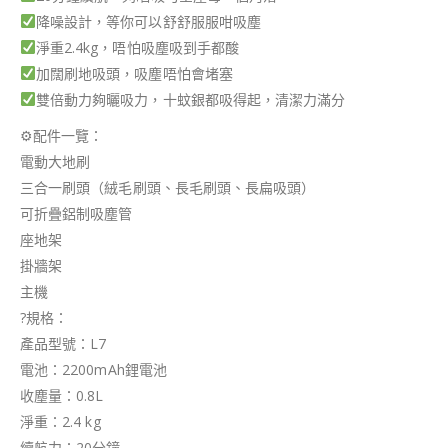
降噪設計，等你可以舒舒服服咁吸塵
淨重2.4kg，唔怕吸塵吸到手都酸
加闊刷地吸頭，吸塵唔怕會堵塞
雙倍動力夠曬吸力，十蚊銀都吸得起，清潔力滿分
⚙
配件一覽：
電動大地刷
三合一刷頭（絨毛刷頭、長毛刷頭、長扁吸頭）
可折疊鋁制吸塵管
座地架
掛牆架
主機
?
規格：
產品型號：L7
電池：2200mAh鋰電池
收塵量：0.8L
淨重：2.4 kg
續航力：20分鐘