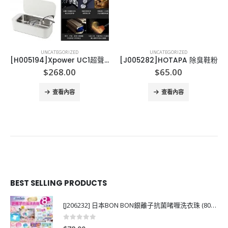
UNCATEGORIZED
UNCATEGORIZED
[H005194]Xpower UC1超聲波清洗機
[J005282]HOTAPA 除臭鞋粉
$
268.00
$
65.00
查看內容
查看內容
BEST SELLING PRODUCTS
[J206232] 日本BON BON銀離子抗菌啫喱洗衣珠 (80粒)
0
out of 5