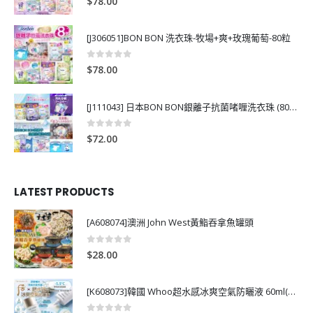
$
78.00
[J306051]BON BON 洗衣珠-牧場+爽+玫瑰葡萄-80粒
0
out of 5
$
78.00
[J111043] 日本BON BON銀離子抗菌啫喱洗衣珠 (80粒)
0
out of 5
$
72.00
LATEST PRODUCTS
[A608074]澳洲 John West黃鮨吞拿魚罐頭
0
out of 5
$
28.00
[K608073]韓國 Whoo超水感冰爽空氣防曬液 60ml(送13ml*4支)