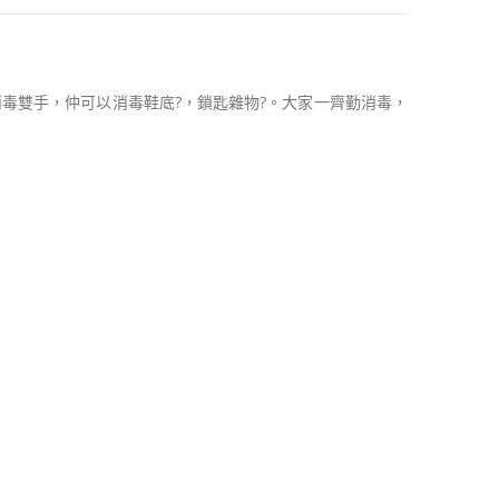
消毒雙手，仲可以消毒鞋底
?
，鎖匙雜物
?
。大家一齊勤消毒，