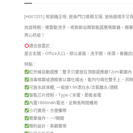
[H007255] 呢部機正呀, 放係門口噴鞋又得, 放枱面噴手又得!!
抗疫時期，需要勤洗手，呢款新出嘅智能感應噴霧器，開著
齊心抗疫！
適合放置於：
屋企玄關，Office入口，辦公桌面，洗手間，床頭，餐廳
特點：
紅外線自動感應：雙手只要放在頂部感應器12cm範圍
消毒噴霧或酒精會以霧化噴出，能均勻噴在雙手上，同
可放水狀液體, 一般放1:99漂白水/次氯酸水/酒精
智能芯片控制，Type-C充電，節能省電
內置1800mAh電池，足夠長時間備用
小巧實用，方便攜帶
簡單操作，一?開關
簡約設計，美觀實用