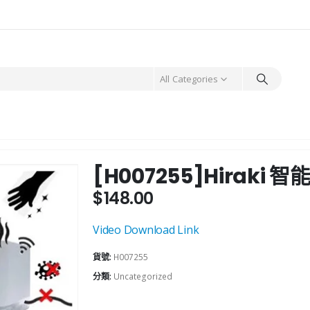
All Categories
[H007255]Hiraki
$
148.00
Video Download Link
貨號:
H007255
分類:
Uncategorized