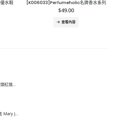
c名牌香水系列
[A005212]NATURALL 印花床單公仔款
[
$
119.00
查看內容
[H608083]安興 6 頭紅燒鮑魚
[J608082]網面厚底 Mary June運動涼鞋