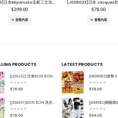
6023]日本 Jacques女優水鞋
[K006033]Perfumeholi
$
78.00
$
49.00
查看內容
查看內容
ELLING PRODUCTS
LATEST PRODUCTS
[J206232] 日本BON BON銀離子抗菌啫喱洗衣珠 (80粒)
0
out of 5
0
out of 5
$
78.00
$
58.00
[J306051]BON BON 洗衣珠-牧場+爽+玫瑰葡萄-80粒
0
out of 5
0
out of 5
$
78.00
$
94.00