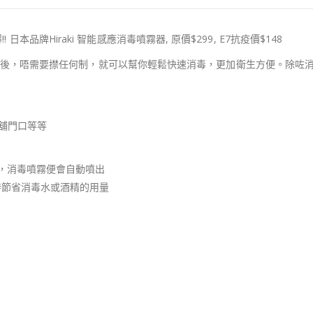
 日本品牌Hiraki 智能感應消毒噴霧器, 原價$299, E7抗疫價$148
後，唔需要㩒任何制，就可以幫你輕鬆快速消毒，更加衛生方便。除咗
店舖門口等等
內，消毒噴霧便會自動噴出
時節省消毒水或酒精的用量