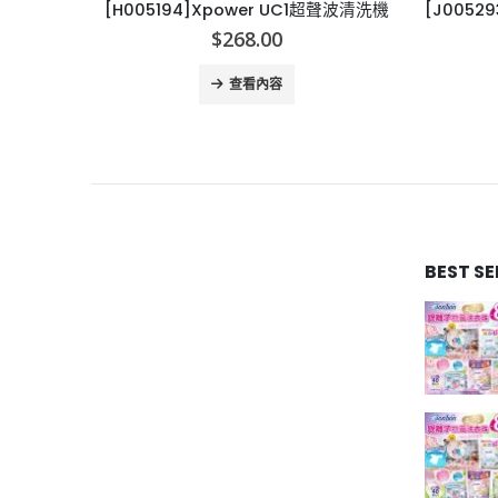
聲波清洗機
[J005293]日本Miyamoto全新三文治機 連3套烤盤
[J00
$
299.00
查看內容
BEST S