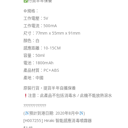
行貨半年保養
⚙
規格：
工作電壓：5V
工作電流：500mA
尺寸：77mm x 55mm x 91mm
顏色：白
感應距離：10-15CM
容量：50ml
電池：1800mAh
產品材質：PC+ABS
產地：中國
原裝行貨，提貨半年自攜保養
注意：此產品不包括消毒水 / 此機不能放熱滾水
?
?
?
?
?
?
?
?
?
?
?
?
?
(
預計到港日期: 2020年8月中
)
[H007255] Hiraki 智能感應消毒噴霧器
$148