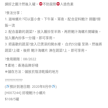
調好之醬汁然後入罐。
不防腐劑
人造色素
?
食法分享：
1. 滋味螺片
?
可以當小食、下午茶、宵夜，配合足料鮑汁 撈麵
?
撈
飯一流
2. 配合喜歡的蔬菜
?
，放入鑊炒至半熟，再把鮑汁海螺片開罐後，
加入鑊內炒多一分鐘，即可享用。
3. 把喜歡的蔬菜
?
放入已煲滾的開水裡， 白灼5分鐘 至熟，然後將
蔬菜
?
上碟，後把 鮑汁海螺片 淋在蔬菜
?
上，即可享用。
?
食用期限：08/2022
❣
產地：香港品牌好棧
❄
儲存方法：儲放於陰涼乾燥的地方
?
?
?
?
?
?
?
?
?
?
?
?
(
預計到港日期: 2020年8月中
)
[H007244] 好棧鮑汁小螺片
$108/5罐