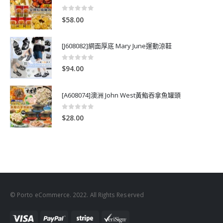
0
out of 5
$
58.00
[J608082]網面厚底 Mary June運動涼鞋
0
out of 5
$
94.00
[A608074]澳洲 John West黃鮨吞拿魚罐頭
0
out of 5
$
28.00
© Porto eCommerce. 2022. All Rights Reserved