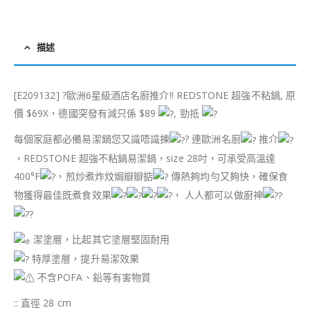
描述
[E209132]
?‍
歐洲6星級酒店名廚推介!! REDSTONE 超強不粘鍋, 原
價 $69X，德國突發有減只係 $89
, 勁抵
每個家庭都必備易潔鍋您又識唔識揀
? 連歐洲名廚
推介
，REDSTONE 超強不粘鍋易潔鍋，size 28吋，可承受高溫達
400°F
，煎炒煮炸炆焗瓣瓣掂
傳熱夠均勻又夠快，確保食
物獲得最佳既煮食效果
， 人人都可以做廚神
潔塗層，比起其它塗層堅固耐用
特厚塗層，提升易潔效果
不含POFA、鉛等有害物質
:: 直徑 28 cm