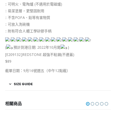
:: 可明火、電陶爐 (不適用於電磁爐)
:: 易潔塗層，更堅固耐用
:: 不含POFA、鉛等有害物質
:: 可放入洗碗機
:: 附有符合人體工學矽膠手柄
(
預計到港日期: 2022年10月尾
)
[E209132]REDSTONE 超強不粘鍋(不連蓋)
$89
截單日期：9月16號週五（中午12點截）
SIZE GUIDE
相關商品