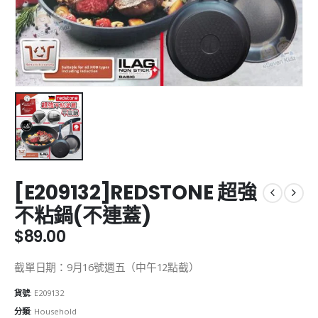
[E209132]REDSTONE 超強
不粘鍋(不連蓋)
$
89.00
截單日期：9月16號週五（中午12點截）
貨號:
E209132
分類:
Household