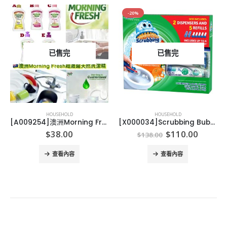
-20%
已售完
已售完
HOUSEHOLD
HOUSEHOLD
[A009254]澳洲Morning Fresh超濃縮天然洗潔精
[X000034]Scrubbing Bubbles Toilet Gel (2 dispensers + 30 gel discs)
nt
Original
Curren
$
38.00
$
110.00
$
138.00
price
price
was:
is:
查看內容
查看內容
0.
$138.00.
$110.0