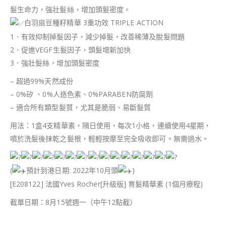
髮生命力，強壯髮絲，增加頭髮密度。
白羽扇豆種籽精華 3重功效 TRIPLE ACTION
1．有效抑制掉髮因子，減少掉髮，改善稀薄及脫髮問題
2．促進VEGF生髮因子，頭髮增新加快
3．強壯髮絲，增加頭髮密度
– 超過99%天然成份
– 0%矽 、0%人造色素、0%PARABEN防腐劑
– 適合所有類型髮質，尤其是脆弱、易斷髮質
用法：1盒4支精華素，隔日使用，每次1小格，連續使用4星期，
噴於洗髮後抹乾之髮根，輕輕按摩至完全吸收即可。無需過水。
(
預計到港日期: 2022年10月頭
)
[E208122] 法國Yves Rocher[升級版] 育髮精華素 (1個月療程)
截單日期：8月15號週一（中午12點截）