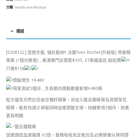
分類:
Health and Medical
描述
[E208122] 促進生髪, 強壯髪絲!! 法國Yves Rocher[升級版] 育髮精
華素 (1個月療程) , 香港專門店賣緊$395, E7泰國直送 超抵價
只需$158
頭髮增生 +6480
用家測試3個月 , 生長期內頭髮數量新增6480條
配方蘊含天然白羽扇豆種籽精華，另加入龍舌蘭精華及高獐芽花
精華，能有効減少掉髮同時促進頭髮生增，持續使用3個月，效果
更爲明顯
龍舌蘭精華
促進頭皮血液循環 X2倍，髮根吸收充足氧份及必需營養以保持頭