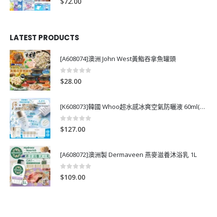
$
72.00
LATEST PRODUCTS
[A608074]澳洲 John West黃鮨吞拿魚罐頭
0
out of 5
$
28.00
[K608073]韓國 Whoo超水感冰爽空氣防曬液 60ml(送13ml*4支)
0
out of 5
$
127.00
[A608072]澳洲製 Dermaveen 燕麥滋養沐浴乳 1L
0
out of 5
$
109.00