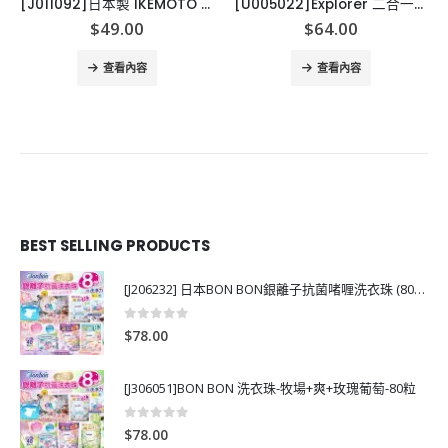
[J011092]日本製 IKEMOTO 山茶花椿油按摩梳
[U005022]Explorer 二合一野餐墊旅行包
$
49.00
$
64.00
查看內容
查看內容
BEST SELLING PRODUCTS
[J206232] 日本BON BON銀離子抗菌啫喱洗衣珠 (80粒)
0
out of 5
$
78.00
[J306051]BON BON 洗衣珠-牧場+爽+玫瑰葡萄-80粒
0
out of 5
$
78.00