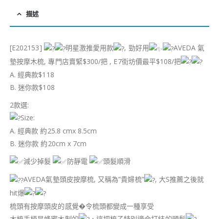
描述
[E202153]
明星激推愛用款
, 勁好用
AVEDA 氣
墊按摩木梳, 專門店賣緊$300/把 , E7街坊價最平$108/把
A. 經典款$118
B. 迷你款$108
2款選:
Size:
A. 經典款 約25.8 cmx 8.5cm
B. 迷你款 約20cm x 7cm
減少掉髮
防靜電
頭髮順滑
AVEDA氣墊頭皮按摩梳, 又稱為”貴婦梳”
, 大S推薦之後就
hit爆
梳頭有按摩頭皮的感覺�令梳頭都變成一種享受
木梳手柄是蜂蜜木制的
，這把梳子特別適合打結的頭髮