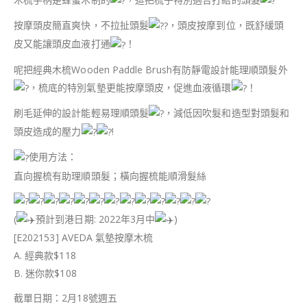
按摩頭皮簡直爽快，不拉扯頭髮
，頭皮按摩到位，既舒緩頭
皮又能讓頭皮血液打通
！
呢把經典木梳Wooden Paddle Brush有防靜電設計能理順頭髮外
，梳底的特別氣墊更能按摩頭皮，促進血液循環
！
刷毛延伸的設計能輕易理順頭髮
，減低因吹髮和造型對頭髮和
頭皮造成的壓力
!
使用方法：
直向握梳有助理順頭髮；橫向握梳能順滑髮絲
(
預計到港日期: 2022年3月中
)
[E202153] AVEDA 氣墊按摩木梳
A. 經典款$118
B. 迷你款$108
截單日期：2月18號週五