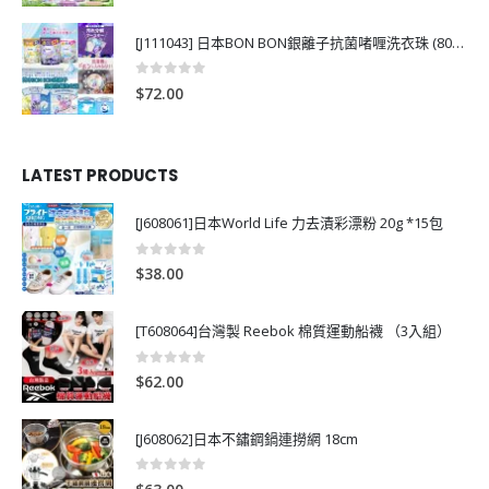
[J111043] 日本BON BON銀離子抗菌啫喱洗衣珠 (80粒)
0
out of 5
$
72.00
LATEST PRODUCTS
[J608061]日本World Life 力去漬彩漂粉 20g *15包
0
out of 5
$
38.00
[T608064]台灣製 Reebok 棉質運動船襪 （3入組）
0
out of 5
$
62.00
[J608062]日本不鏽鋼鍋連撈網 18cm
0
out of 5