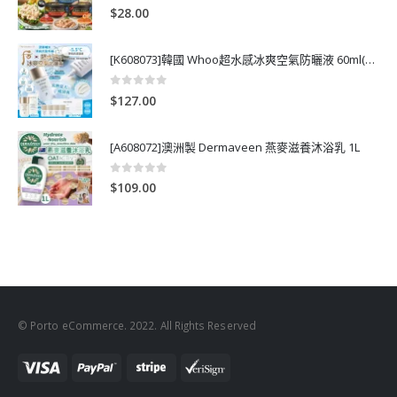
0
out of 5
$
28.00
[K608073]韓國 Whoo超水感冰爽空氣防曬液 60ml(送13ml*4支)
0
out of 5
$
127.00
[A608072]澳洲製 Dermaveen 燕麥滋養沐浴乳 1L
0
out of 5
$
109.00
© Porto eCommerce. 2022. All Rights Reserved