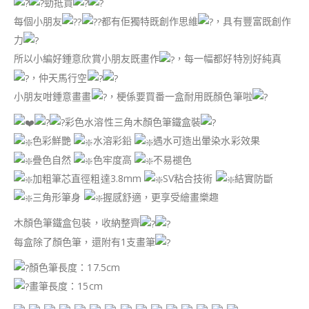
勁抵買
每個小朋友
都有佢獨特既創作思維
，具有豐富既創作
力
所以小編好鍾意欣賞小朋友既畫作
，每一幅都好特別好純真
，仲天馬行空
小朋友咁鍾意畫畫
，梗係要買番一盒耐用既顏色筆啦
彩色水溶性三角木顏色筆鐵盒裝
色彩鮮艷
水溶彩鉛
遇水可造出暈染水彩效果
疊色自然
色牢度高
不易褪色
加粗筆芯直徑粗達3.8mm
SV粘合技術
結實防斷
三角形筆身
握感舒適，更享受繪畫樂趣
木顏色筆鐵盒包裝，收納整齊
每盒除了顏色筆，還附有1支畫筆
顏色筆長度：17.5cm
畫筆長度：15cm