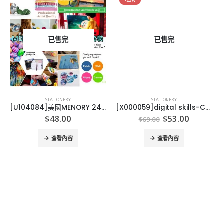
-23%
已售完
已售完
STATIONERY
STATIONERY
[U104084]美國MENORY 24色專業廣告彩套裝
[X000059]digital skills-COMPUTER SETGet Set Go~ Computing series (4 books)
nt
Original
Current
$
48.00
$
53.00
$
69.00
price
price
was:
is:
查看內容
查看內容
0.
$69.00.
$53.00.