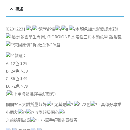
描述
[E201223]
返學必備
木顏色加水就變成水彩!!
歐洲多國學生專用, GIORGIONE 水溶性三角木顏色筆 鐵盒裝,
英國原價2折,低至多29/盒
4款選：
A. 12色 $29
B. 24色 $39
C. 36色 $49
D. 72色 $79
(
下單時請選擇喜好款式)
個個客人大讚質量超好
尤其是
72色
，真係好專業
小朋友
收到超級開心
之前搶到缺貨
，小幫手好難先買得齊