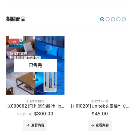
相關商品
-5%
已售完
ELECTRONICS
ELECTRONICS
[X000062]飛利浦全新Philips UV-C紫外線殺菌燈
[H010201]Unitek充電線Y-C4031 APPLE(lightning)/android (micro)
Original
Current
$
800.00
$
45.00
$
839.00
price
price
was:
is:
查看內容
查看內容
$839.00.
$800.00.