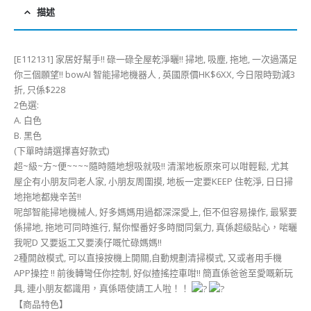
描述
[E112131] 家居好幫手!! 碌一碌全屋乾淨曬!! 掃地, 吸塵, 拖地, 一次過滿足
你三個願望!! bowAI 智能掃地機器人 , 英國原價HK$6XX, 今日限時勁減3
折, 只係$228
2色選:
A. 白色
B. 黑色
(下單時請選擇喜好款式)
超~級~方~便~~~~隨時隨地想吸就吸!! 清潔地板原來可以咁輕鬆, 尤其
屋企有小朋友同老人家, 小朋友周圍摸, 地板一定要KEEP 住乾淨, 日日掃
地拖地都幾辛苦!!
呢部智能掃地機械人, 好多媽媽用過都深深愛上, 佢不但容易操作, 最緊要
係掃地, 拖地可同時進行, 幫你慳番好多時間同氣力, 真係超級貼心，啱曬
我呢D 又要返工又要湊仔嘅忙碌媽媽!!
2種開啟模式, 可以直接按機上開關,自動規劃清掃模式, 又或者用手機
APP操控 !! 前後轉彎任你控制, 好似揸搖控車咁!! 簡直係爸爸至愛嘅新玩
具, 連小朋友都識用，真係唔使請工人啦！！
【商品特色】