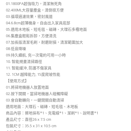
01.1800PA超強吸力，清潔無死角
02.400ML大容量塵盒，清倒很方便
03.循環過濾效果，密封風道
04.6.8cm超薄機身，自由出入家具底部
05.適用木地板、短毛毯、磁磚、大理石多種地面
06.集塵盒輕鬆拆卸，方便清洗
07.加長版清潔毛刷，耐磨耐損，清潔範圍加大
08.低音降噪
09.持久續航, 充一次電約可用一小時
10. 智能規畫清掃路徑
11. 智能緩沖, 防護不傷家具
12. 1CM 越障能力, 15度爬坡性能
【使用方式】
01.將掃地機器人放置地面
02.按下開關，當掃地機器人碰觸障礙
03.會自動轉向，一鍵開關自動清掃
適用地面：大理石、磁磚、短毛毯、木地板
商品內容：擦地抹布*1、充電線*1、潔刷*1、說明書*1
產品尺寸：直徑26 x 7.5 cm
包裝尺寸：35.5 x 31 x 10.5 cm