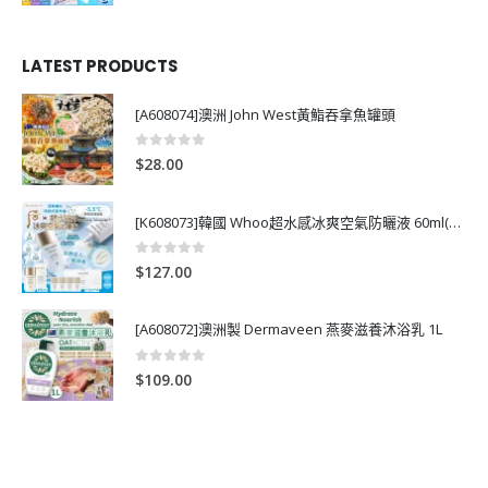
LATEST PRODUCTS
[A608074]澳洲 John West黃鮨吞拿魚罐頭
0
out of 5
$
28.00
[K608073]韓國 Whoo超水感冰爽空氣防曬液 60ml(送13ml*4支)
0
out of 5
$
127.00
[A608072]澳洲製 Dermaveen 燕麥滋養沐浴乳 1L
0
out of 5
$
109.00