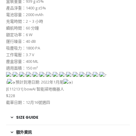
盒裝重量：939 g ±5%
產品淨重：1400 g ±5%
電池容量：2000 mAh
充電時間：2 ~ 3 小時
續航時間：60 分鐘
額定功率：6 W
運行噪音：40 dB
吸塵吸力：1800 PA
工作電壓：3.7 V
塵盒容量：400 ML
適用面積：150 m²
(
預計到港日期: 2022年1月尾
)
[E112131] bowAI 智能掃地機器人
$228
截單日期：12月16號週四
SIZE GUIDE
額外資訊