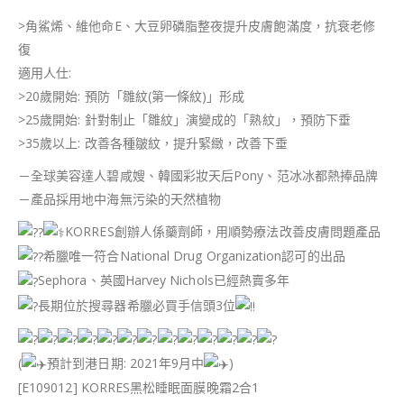
>角鯊烯、維他命E、大豆卵磷脂整夜提升皮膚飽滿度，抗衰老修
復
適用人仕:
>20歲開始: 預防「雛紋(第一條紋)」形成
>25歲開始: 針對制止「雛紋」演變成的「熟紋」，預防下垂
>35歲以上: 改善各種皺紋，提升緊緻，改善下垂
－全球美容達人碧咸嫂、韓國彩妝天后Pony、范冰冰都熱捧品牌
－產品採用地中海無污染的天然植物
KORRES創辦人係藥劑師，用順勢療法改善皮膚問題產品
希臘唯一符合National Drug Organization認可的出品
Sephora、英國Harvey Nichols已經熱賣多年
長期位於搜尋器希臘必買手信頭3位
(
預計到港日期: 2021年9月中
)
[E109012] KORRES黑松睡眠面膜晚霜2合1