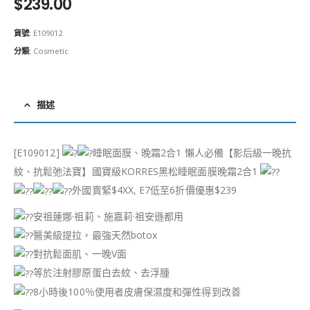
$
239.00
貨號:
E109012
分類:
Cosmetic
描述
[E109012]
睡眠面膜、晚霜2合1 懶人必備【影后級一晚抗
紋、抗鬆弛法寶】國寶級KORRES黑松睡眠面膜晚霜2合1
外國賣緊$4XX, E7低至6折價優惠$239
安祖蓮娜·祖莉、施嘉莉·祖安遜都用
醫美級提拉，最強天然botox
對抗鬆面肌、一晚V面
等於注射膠原蛋白去紋、去浮腫
8小時後100％使用者皮膚保濕度和彈性得到改善