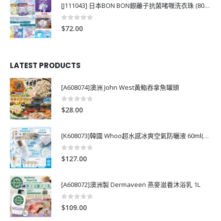
[J111043] 日本BON BON銀離子抗菌啫喱洗衣珠 (80粒)
0
out of 5
$
72.00
LATEST PRODUCTS
[A608074]澳洲 John West黃鮨吞拿魚罐頭
0
out of 5
$
28.00
[K608073]韓國 Whoo超水感冰爽空氣防曬液 60ml(送13ml*4支)
0
out of 5
$
127.00
[A608072]澳洲製 Dermaveen 燕麥滋養沐浴乳 1L
0
out of 5
$
109.00