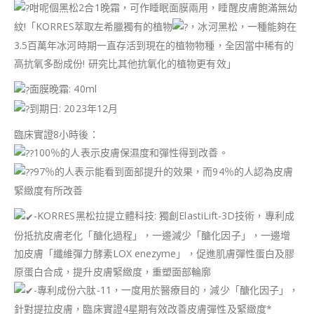
咁呢個黑松2合1晚霜，可作睡眠面膜兩用，睡醒皮膚飽滿無幼
紋!「KORRES萃取左希臘獨有的植物
，冰河黑松，一種能夠在
3.5百萬年冰河時期一直存活到現在的植物物種，全因當中稀有的
高抗氧多酚成份! 研究比其他抗氧化的植物更有效」
面膜晚霜: 40ml
到期日: 2023年12月
臨床實證8小時後：
100％的人表示皮膚保濕度和彈性得到改善。
97％的人表示能看到面部提升的效果，而94％的人認為皮膚
緊緻度有所改善
-KORRES黑松拉提立體科技: 獨創ElastiLift-3D技術，專利成
份抵抗皮膚老化「醣化過程」，一邊減少「醣化因子」，一邊增
加皮膚「纖維彈力酵素LOX enezyme」，促進肌膚彈性蛋白及膠
原蛋白合成，提升皮膚緊緻度，重塑面部輪廓
-專利成份六肽-11，一度用於醫療目的，減少「醣化因子」，
針對提拉皮膚，臨床實證4星期有效改善皮膚彈性及緊緻度*