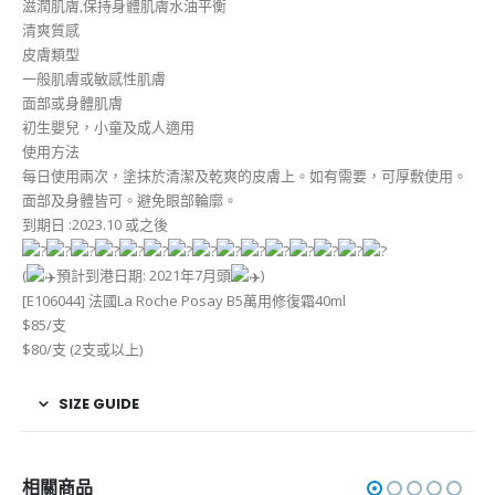
滋潤肌膚,保持身體肌膚水油平衡
清爽質感
皮膚類型
一般肌膚或敏感性肌膚
面部或身體肌膚
初生嬰兒，小童及成人適用
使用方法
每日使用兩次，塗抹於清潔及乾爽的皮膚上。如有需要，可厚敷使用。
面部及身體皆可。避免眼部輪廓。
到期日 :2023.10 或之後
(
預計到港日期: 2021年7月頭
)
[E106044] 法國La Roche Posay B5萬用修復霜40ml
$85/支
$80/支 (2支或以上)
SIZE GUIDE
相關商品