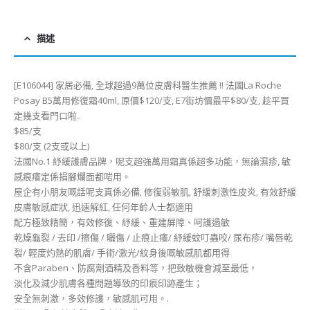
描述
[E106044] 家居必備, 全球超過9萬位皮膚科醫生推薦 !! 法國La Roche
Posay B5萬用修復霜40ml, 原價$120/支, E7街坊價最平$80/支, 趁平買
定幾支看門口啦..
$85/支
$80/支 (2支或以上)
法國No.1 紓緩護膚品牌，呢支超強萬用霜真係超多功能，無論濕疹, 敏
感痕癢定係損腳爛面都啱用。
屋企有小朋友嘅話呢支真係必備, 修復弱敏肌, 舒緩刺激性皮炎, 有效舒緩
皮膚敏感症狀, 迅速解紅, 任何年齡人士都適用
配方極致精簡，有效修復、紓緩、重建屏障、呵護過敏
乾燥龜裂 / 去印 /擦傷 / 曬傷 / 止痕止癢/ 紓緩蚊叮蟲咬/ 尿布疹/ 嘴唇乾
裂/ 輕度灼熱的肌膚/ 手術/激光/紋身後嘅敏感肌都用得
不含Paraben、防腐劑酒精及香料等，把致敏機會減至最低，
淡化及減少肌膚各種問題導致的印痕印跡產生；
安全無刺激，多效修護，敏感肌可用。.