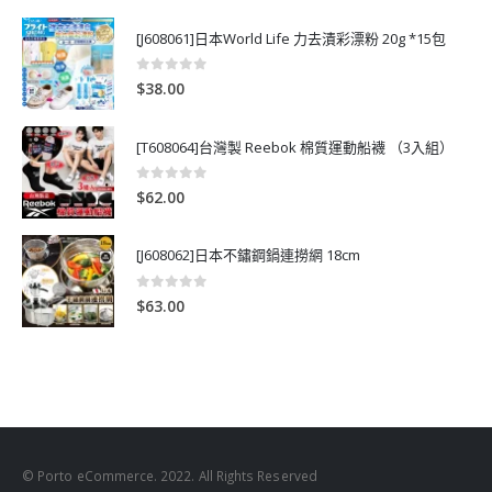
[J608061]日本World Life 力去漬彩漂粉 20g *15包
0
out of 5
$
38.00
[T608064]台灣製 Reebok 棉質運動船襪 （3入組）
0
out of 5
$
62.00
[J608062]日本不鏽鋼鍋連撈網 18cm
0
out of 5
$
63.00
© Porto eCommerce. 2022. All Rights Reserved