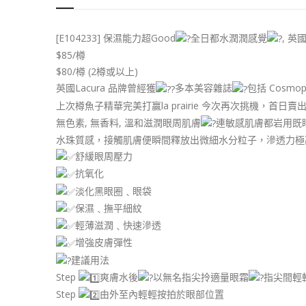
[E104233] 保濕能力超Good
全日都水潤潤感覺
, 英
$85/樽
$80/樽 (2樽或以上)
英國Lacura 品牌曾經獲
多本美容雜誌
包括 Cosmo
上次樽魚子精華完美打贏la prairie 今次再次挑機，首日賣
無色素, 無香料, 溫和滋潤眼周肌膚
連敏感肌膚都岩用既
水珠質感，接觸肌膚便瞬間釋放出微細水分粒子，滲透力極
舒緩眼周壓力
抗氧化
淡化黑眼圈﹑眼袋
保濕﹑撫平細紋
輕薄滋潤﹑快速滲透
增強皮膚彈性
建議用法
Step
爽膚水後
以無名指尖拎適量眼霜
指尖間輕
Step
由外至內輕輕按拍於眼部位置