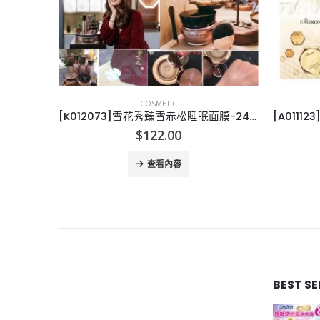
COSMETIC
[K005152]原辰MEDI ENERGY INFUSION 換能再生吊瓶面膜-10片
[K012073]雪花秀臻雪赤松睡眠面膜-24片
$
122.00
查看內容
BEST S