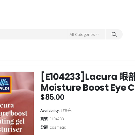
All Categories
[E104233]Lacur
Moisture Boost Ey
$
85.00
Availability:
已售完
貨號:
E104233
分類:
Cosmetic