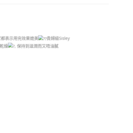
用家都表示用完效果媲美
貴婦級Sisley
乾燥
, 保持到滋潤而又唔油膩