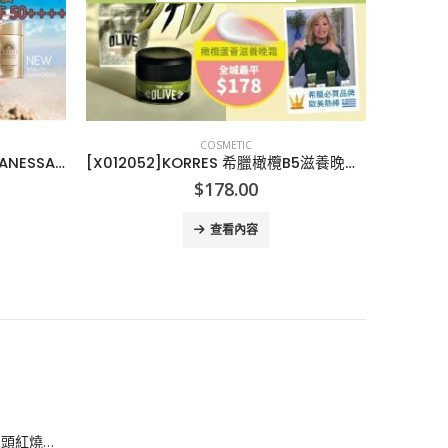
COSMETIC
[J005042]Shiseido 資生堂 – ANESSA UV金色防曬乳液 Spf 50++++ 60ml
[X012052]KORRES 希臘橄欖B5滋養晚霜40ml
[K
$
178.00
查看內容
[H608083]安興 6 頭紅燒鮑魚