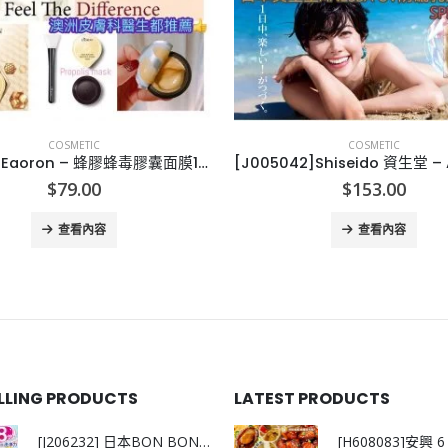
COSMETIC
COSMETIC
[A011123]Eaoron – 蜂膠蜂毒膠囊面膜10ml*8杯
$
79.00
$
153.00
查看內容
查看內容
ELLING PRODUCTS
LATEST PRODUCTS
[J206232] 日本BON BON銀離子抗菌啫喱洗衣珠 (80粒)