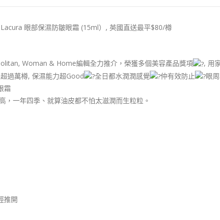
國Lacura 眼部保濕防皺眼霜 (15ml）, 英國直送最平$80/樽
politan, Woman & Home編輯全力推介，榮獲多個美容產品獎項
, 
出超過萬樽, 保濕能力超Good
全日都水潤潤感覺
仲有效防止
眼周
眼霜
高，一年四季、就算油皮都不怕太滋潤而生粒粒。
輕推開