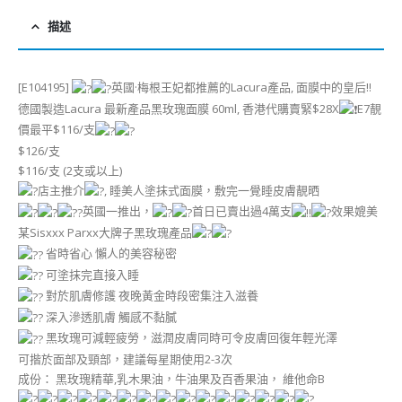
描述
[E104195]
英國·梅根王妃都推薦的Lacura產品, 面膜中的皇后!!
德國製造Lacura 最新產品黑玫瑰面膜 60ml, 香港代購賣緊$28X
E7靚
價最平$116/支
$126/支
$116/支 (2支或以上)
店主推介
, 睡美人塗抹式面膜，敷完一覺睡皮膚靚晒
英國一推出，
首日已賣出過4萬支
效果媲美
某Sisxxx Parxx大牌子黑玫瑰產品
省時省心 懶人的美容秘密
可塗抹完直接入睡
對於肌膚修護 夜晚黃金時段密集注入滋養
深入滲透肌膚 觸感不黏膩
黑玫瑰可減輕疲勞，滋潤皮膚同時可令皮膚回復年輕光澤
可揩於面部及頸部，建議每星期使用2-3次
成份： 黑玫瑰精華,乳木果油，牛油果及百香果油， 維他命B