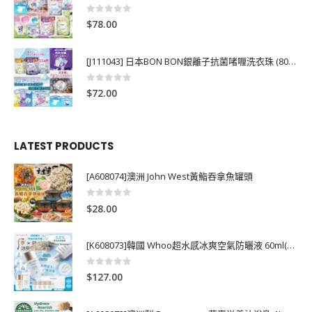
0
out of 5
$
78.00
[J111043] 日本BON BON銀離子抗菌啫喱洗衣珠 (80粒)
0
out of 5
$
72.00
LATEST PRODUCTS
[A608074]澳洲 John West黃鮨吞拿魚罐頭
0
out of 5
$
28.00
[K608073]韓國 Whoo超水感冰爽空氣防曬液 60ml(送13ml*4支)
0
out of 5
$
127.00