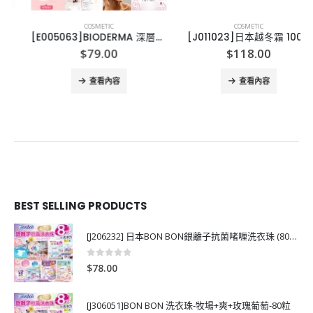
COSMETIC
COSMETIC
[E005063]BIODERMA 深層卸妝潔膚水500ML
[J011023]日本越冬霜 100G
$
79.00
$
118.00
查看內容
查看內容
BEST SELLING PRODUCTS
[J206232] 日本BON BON銀離子抗菌啫喱洗衣珠 (80粒)
0
out of 5
$
78.00
[J306051]BON BON 洗衣珠-牧場+爽+玫瑰葡萄-80粒