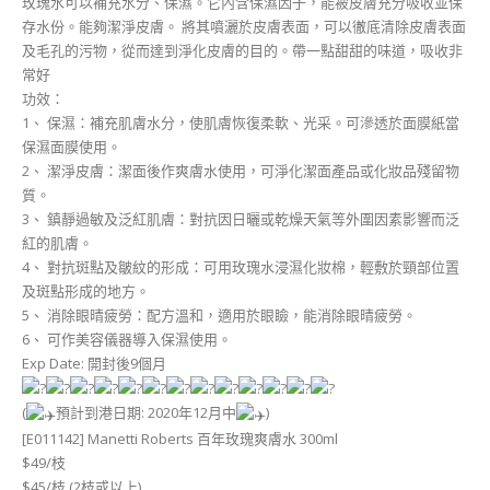
玫瑰水可以補充水分、保濕。它內含保濕因子，能被皮膚充分吸收並保
存水份。能夠潔淨皮膚。 將其噴灑於皮膚表面，可以徹底清除皮膚表面
及毛孔的污物，從而達到淨化皮膚的目的。帶一點甜甜的味道，吸收非
常好
功效：
1、 保濕：補充肌膚水分，使肌膚恢復柔軟、光采。可滲透於面膜紙當
保濕面膜使用。
2、 潔淨皮膚：潔面後作爽膚水使用，可淨化潔面產品或化妝品殘留物
質。
3、 鎮靜過敏及泛紅肌膚：對抗因日曬或乾燥天氣等外圍因素影響而泛
紅的肌膚。
4、 對抗斑點及皺紋的形成：可用玫瑰水浸濕化妝棉，輕敷於頸部位置
及斑點形成的地方。
5、 消除眼晴疲勞：配方溫和，適用於眼瞼，能消除眼晴疲勞。
6、 可作美容儀器導入保濕使用。
Exp Date: 開封後9個月
(
預計到港日期: 2020年12月中
)
[E011142] Manetti Roberts 百年玫瑰爽膚水 300ml
$49/枝
$45/枝 (2枝或以上)