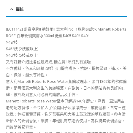
描述
[E011142] 斷貨皇牌!! 勁好用!! 意大利 No. 1品牌爽膚水 Manetti Roberts
ROSE 百年玫瑰爽膚水300ml 低至$40!! $40!! $40!!
$49/枝
$45/枝 (2枝或以上)
$40/枝 (5枝或以上)
又有好野介紹比各位靚媽媽, 斷左貨1年終於有貨啦
不含香料、色素和酒精 孕婦可用提亮膚色、抗皺、提拉緊致、補水、美
白、保濕、鎖水等特性。
意大利Manetti Roberts Rose Water蒸餾玫瑰水，源自1867年的佛羅倫
斯，是每個意大利女生的美麗秘笈，在歐美、日本的網站皆有良好的口
碑，被評為到意大利必買的護膚品及手信。
Manetti Roberts Rose Water至今已超過140年歷史，產品一直沿用古
老的配方製作，至今加入了保濕因子及潔淨成份，成份溫和，含有三種
玫瑰：包括百葉薔薇、狗牙薔薇果和大馬士革玫瑰的萃取精華。帶有清
新怡人的玫瑰香氣，細膩、年輕肌膚亦適合使用。為保持其玫瑰清香，
用後請蓋緊容器。