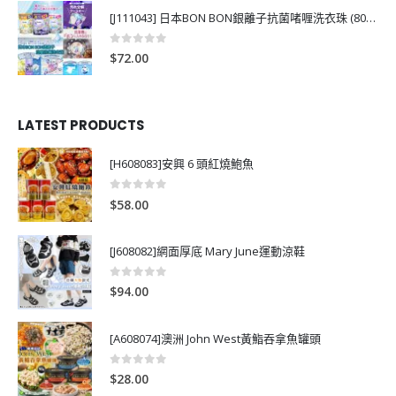
[J111043] 日本BON BON銀離子抗菌啫喱洗衣珠 (80粒)
0
out of 5
$
72.00
LATEST PRODUCTS
[H608083]安興 6 頭紅燒鮑魚
0
out of 5
$
58.00
[J608082]網面厚底 Mary June運動涼鞋
0
out of 5
$
94.00
[A608074]澳洲 John West黃鮨吞拿魚罐頭
0
out of 5
$
28.00