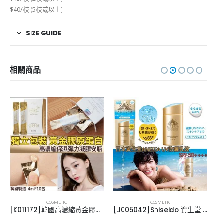
$40/枝 (5枝或以上)
SIZE GUIDE
相關商品
COSMETIC
COSMETIC
[K011172]韓國高濃縮黃金膠原蛋白凝膠安瓶(4ml*10條)
[J005042]Shiseido 資生堂 – ANESSA UV金色防曬乳液 Spf 50++++ 60ml