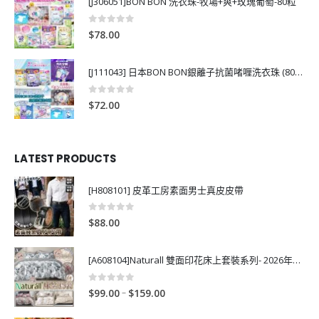
[J306051]BON BON 洗衣珠-牧場+爽+玫瑰葡萄-80粒
0
out of 5
$
78.00
[J111043] 日本BON BON銀離子抗菌啫喱洗衣珠 (80粒)
0
out of 5
$
72.00
LATEST PRODUCTS
[H808101] 皮革工房素面男士真皮皮帶
0
out of 5
$
88.00
[A608104]Naturall 雙面印花床上套裝系列- 2026年秋季新款
0
out of 5
P
–
$
99.00
$
159.00
r