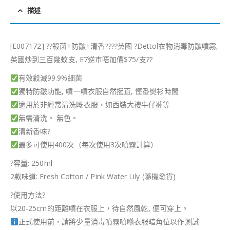
描述
[E007172]
?
?
殺菌+防皺+清香
?
?
??
英國
?
Dettol衣物消毒防皺噴霧,
英國炒到三百幾蚊支, E7逆巿唔加價$75/支
?
?
有效殺滅99.9%細菌
獨特防皺功能, 噴一噴衣服自然挺直, 慳番熨衫時間
適用於非經常清洗嘅衣服，如西裝大褸牛仔褲等
無需清洗。 無色。
清新香味
?
最多可使用400次（每次使用3次噴霧計算）
?
容量: 250ml
2款味道: Fresh Cotton / Pink Water Lily (隨機發貨)
?
使用方法
?
以20-25cm的距離噴在衣服上，待自然風乾, 便可穿上。
正式使用前，請將少量消毒噴霧噴喺衣服暗角位以作測試