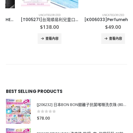
UNCATEGORIZED
UNCATEGORIZED
[T005271]台灣順易利兒童口罩
[K006033]Perfumeholic名牌香水系列
$
138.00
$
49.00
查看內容
查看內容
BEST SELLING PRODUCTS
[J206232] 日本BON BON銀離子抗菌啫喱洗衣珠 (80粒)
0
out of 5
$
78.00