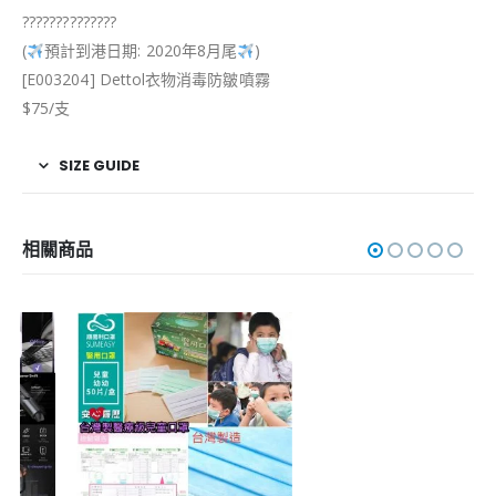
?
?
?
?
?
?
?
?
?
?
?
?
?
?
(
預計到港日期: 2020年8月尾
)
[E003204] Dettol衣物消毒防皺噴霧
$75/支
SIZE GUIDE
相關商品