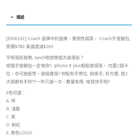
描述
[E006242] Coach 皇牌中的皇牌，實用性超高， Coach手提銀包,
原價$780 美國激減$269
平時落街買嘢, lunch唔想帶個大袋落街？
呢個手提銀包一定啱你
?
, Iphone 8 plus輕鬆放得落， 内置2個卡
位，亦可放紙幣，超级實用
?
仲配有手帶位, 鈎係手, 好方便, 買2
大袋都有手拎
??
一年只減一次，數量有限, 啱就快手啦!!
6色可選：
A. 啡
B. 淺藍
C. 黑
D. 粉紅
E. 黑色LOGO