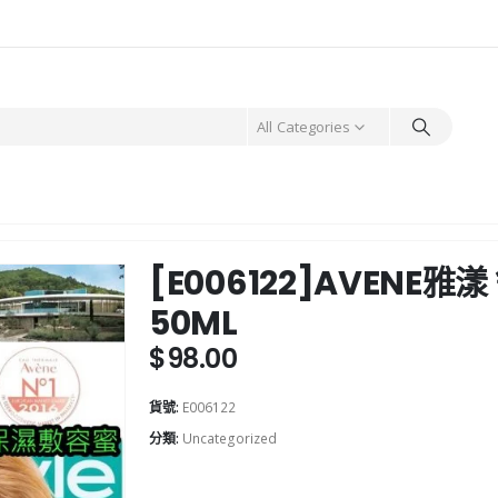
All Categories
[E006122]AVENE
50ML
$
98.00
貨號:
E006122
分類:
Uncategorized