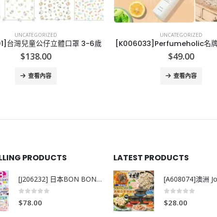
UNCATEGORIZED
UNCATEGORIZED
33]Perfumeholic名牌香水系列
[J005251]日本製SKATE
$
49.00
$
93.00
查看內容
查看內容
ELLING PRODUCTS
LATEST PRODUCTS
[J206232] 日本BON BON銀離子抗菌啫喱洗衣珠 (80粒)
0
out of 5
0
out of 5
$
78.00
$
28.00