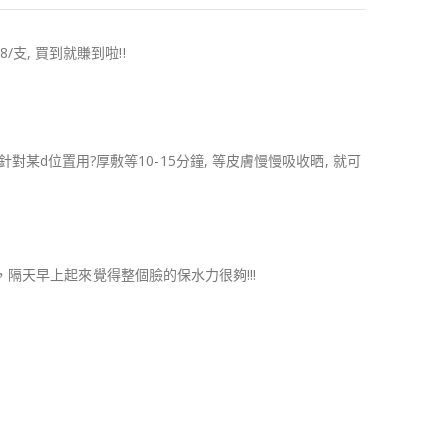
8/支, 買到就賺到啦!!
部針對某d位置用
?
厚敷等10-15分鐘, 等皮膚慢慢吸收晒, 就可
天早上起來覺得整個臉的保水力很夠!!!