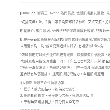
[E006122] 斷貨王, Avene 熱門貨品, 敏感肌膚朋友至愛!
?
呢排天氣咁熱, 帶得口罩多塊面都好多粒粒, 又紅又㾗，尤其
明星推介, 網民激讚, AVENE舒活保濕面膜敷容蜜, 只要敷十
呢枝Avene緊急舒緩面膜對突發性起既過敏紅腫/曬傷燒傷
以用清水洗一洗
?
就會見到退紅左好多
?
冇咁痛/紅/熱/痕
?
?
臨睡前用可以減少泛紅和更有光澤，滋潤保濕性價比高，收
?
敏感肌膚用黎保濕簡直一流！！完全唔會刺激好天然 而且陣味
?
洗面一洗就洗清，唔會話好難洗，用完一次塊面即時紅潤左
適合所有敏弱肌膚， 提高肌膚防禦能力，各種肌膚適用
3大特點 全新革命性抗敏方案
1. 模仿人體皮脂結構，提供必需養份
2. 細胞相融物質，分子縮少75%，極速滲透吸收
3. 專利無菌護膚科技，百分百安全可靠