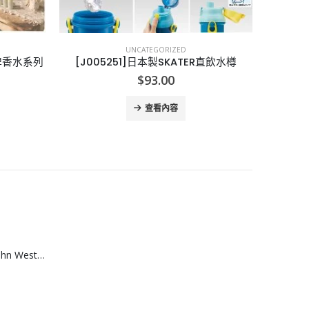
UNCATEGORIZED
R直飲水樽
[E005253]COACH EPD 香水-90ML
[A006
$
275.00
查看內容
[A608074]澳洲 John West黃鮨吞拿魚罐頭