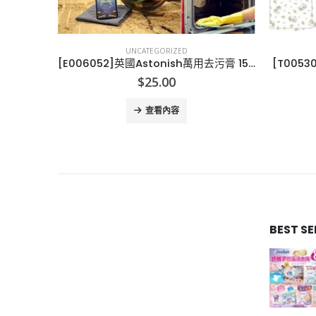
UNCATEGORIZED
[E006052]英國Astonish萬用去污膏 150g
[T005301]台灣兒童公仔立體口罩 3-6歲
[K0060
$
138.00
查看內容
BEST S