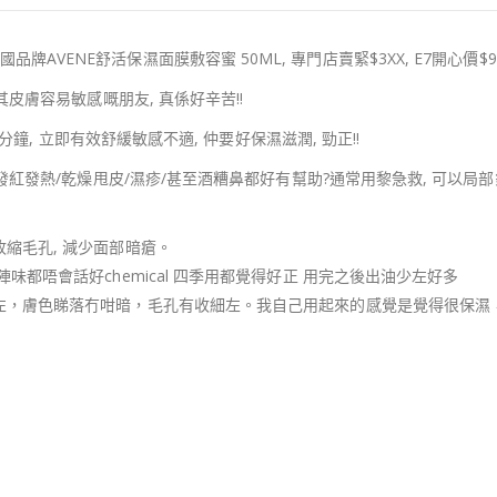
! 法國品牌AVENE舒活保濕面膜敷容蜜 50ML, 專門店賣緊$3XX, E7開心價$9
皮膚容易敏感嘅朋友, 真係好辛苦!!
分鐘, 立即有效舒緩敏感不適, 仲要好保濕滋潤, 勁正!!
/發紅發熱/乾燥甩皮/濕疹/甚至酒糟鼻都好有幫助
?
通常用黎急救, 可以局
縮毛孔, 減少面部暗瘡。
都唔會話好chemical 四季用都覺得好正 用完之後出油少左好多
，膚色睇落冇咁暗，毛孔有收細左。我自己用起來的感覺是覺得很保濕，隔