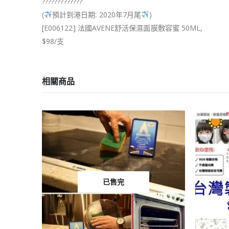
?
?
?
?
?
?
?
?
?
?
?
?
?
(
預計到港日期: 2020年7月尾
)
[E006122] 法國AVENE舒活保濕面膜敷容蜜 50ML,
$98/支
相關商品
已售完