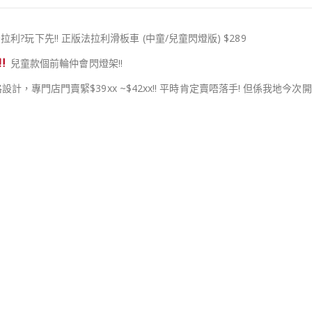
法拉利
?
玩下先!! 正版法拉利滑板車 (中童/兒童閃燈版) $289
兒童款個前輪仲會閃燈架!!
格設計，專門店門賣緊$39xx ~$42xx!! 平時肯定賣唔落手! 但係我地今