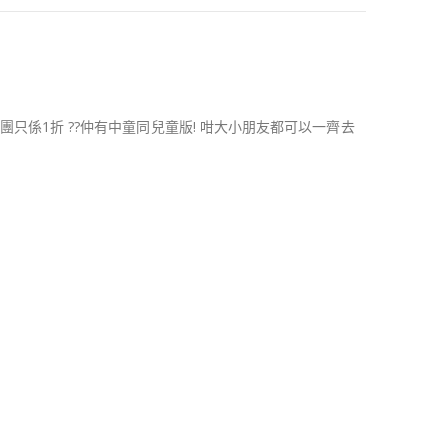
次開團只係1折
??
仲有中童同兒童版! 咁大小朋友都可以一齊去