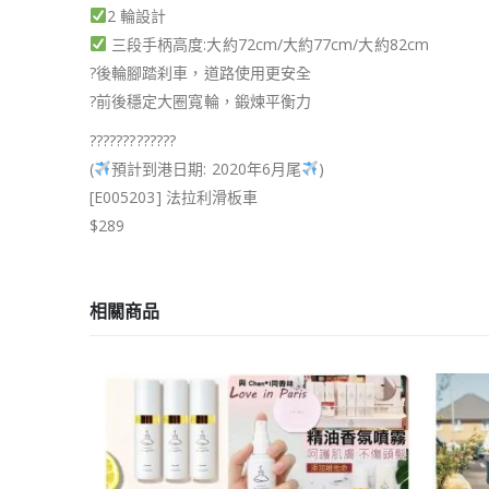
2 輪設計
三段手柄高度:大約72cm/大約77cm/大約82cm
?
後輪腳踏刹車，道路使用更安全
?
前後穩定大圈寬輪，鍛煉平衡力
?
?
?
?
?
?
?
?
?
?
?
?
?
(
預計到港日期: 2020年6月尾
)
[E005203] 法拉利滑板車
$289
相關商品