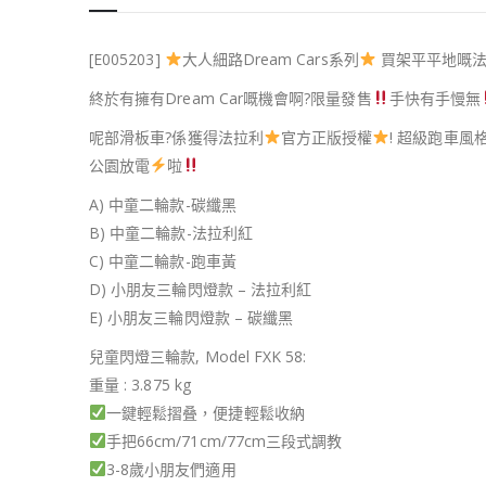
[E005203]
大人細路Dream Cars系列
買架平平地嘅
終於有擁有Dream Car嘅機會啊
?
限量發售
手快有手慢無
呢部滑板車
?
係獲得法拉利
官方正版授權
! 超級跑車風
公園放電
啦
A) 中童二輪款-碳纖黑
B) 中童二輪款-法拉利紅
C) 中童二輪款-跑車黃
D) 小朋友三輪閃燈款 – 法拉利紅
E) 小朋友三輪閃燈款 – 碳纖黑
兒童閃燈三輪款, Model FXK 58:
重量 : 3.875 kg
一鍵輕鬆摺叠，便捷輕鬆收納
手把66cm/71cm/77cm三段式調教
3-8歲小朋友們適用