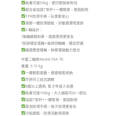
負重可達50kg，肥仔肥妹無有怕
鋁合金加固T型杆+一體框架，堅固耐用
TPR防滑手柄，玩樂更安心
滴膠一體防滑踏板，好動寶寶唔會跌
3 輪設計：
?
後輪腳踏刹車，道路使用更安全
?
前排穩定寬輪+後排同軸輪，穩定舒適
磁感應發電輪，無需電磁動力發光
中童二輪款Model FXA 70:
重量: 5.15 kg
一鍵輕鬆摺叠，便捷輕鬆收納
手把可三段式調教
8歲以上適用, 青少年成人合適
負重可達100kg，大人細路可以一起玩
加固T型杆+一體框架，堅固耐用
發泡防滑手柄，吸汗防滑更安全
沙貼踏板，防滑活動唔易跌