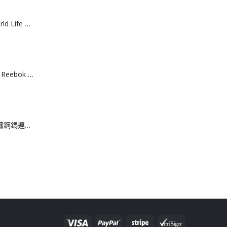
[J608061]日本World Life 力去漬彩漂粉 20g *15包
[T608064]台灣製 Reebok 棉質運動船襪 （3入組）
[J608062]日本不鏽鋼鍋連撈網 18cm