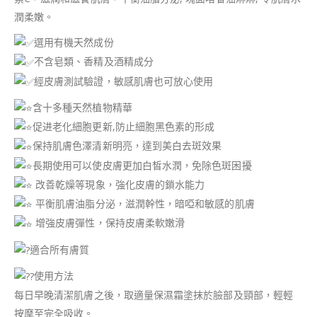
潤柔嫩。
選用有機天然成份
不含皂類、香精及酒精成分
經皮膚測試驗證，敏感肌膚也可放心使用
含十多種天然植物精華
促进老化細胞更新,防止細胞黑色素的形成
保持肌膚色澤清新明亮，達到美白去斑效果
長期使用可以使皮膚更加白皙水潤，免除色斑困擾
改善乾燥等現象，強化皮膚的鎖水能力
平衡肌膚油脂分泌，滋潤幹性，暗啞和敏感的肌膚
增強皮膚彈性，保持皮膚柔軟嫩滑
適合所有膚質
使用方法
每日早晚清潔肌膚之後，取適量保濕霜塗抹於臉部及頸部，輕輕
按摩至完全吸收。