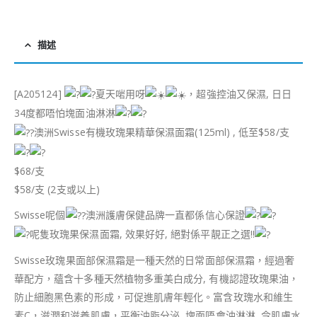
描述
[A205124]
夏天啱用呀
，超強控油又保濕, 日日
34度都唔怕塊面油淋淋
澳洲Swisse有機玫瑰果精華保濕面霜(125ml) , 低至$58/支
$68/支
$58/支 (2支或以上)
Swisse呢個
澳洲護膚保健品牌一直都係信心保證
呢隻玫瑰果保濕面霜, 效果好好, 絕對係平靚正之選!!
Swisse玫瑰果面部保濕霜是一種天然的日常面部保濕霜，經過奢
華配方，蘊含十多種天然植物多重美白成分, 有機認證玫瑰果油，
防止細胞黑色素的形成，可促進肌膚年輕化。富含玫瑰水和維生
素C，滋潤和滋養肌膚，平衡油脂分泌, 塊面唔會油淋淋, 令肌膚水