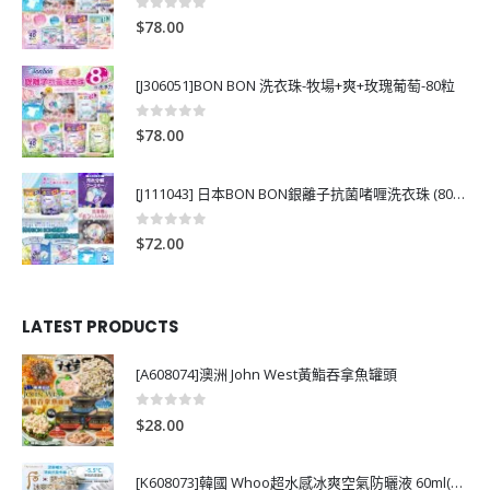
0
out of 5
$
78.00
[J306051]BON BON 洗衣珠-牧場+爽+玫瑰葡萄-80粒
0
out of 5
$
78.00
[J111043] 日本BON BON銀離子抗菌啫喱洗衣珠 (80粒)
0
out of 5
$
72.00
LATEST PRODUCTS
[A608074]澳洲 John West黃鮨吞拿魚罐頭
0
out of 5
$
28.00
[K608073]韓國 Whoo超水感冰爽空氣防曬液 60ml(送13ml*4支)