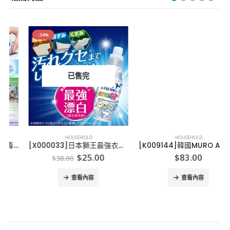
-34%
已售完
HOUSEHOLD
HOUSEHOLD
[X000033]日本獅王最強衣類用漂白剤 本体 510ml
[K009144]韓國MURO ALMIGHTY TOWEL 無限萬能毛巾 (1套6枚)
Original
Current
$
25.00
$
83.00
$
38.00
price
price
was:
is:
查看內容
查看內容
$38.00.
$25.00.