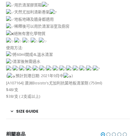
用於清潔膠質鞋
天然尤加利清新香氣
地板地磚及牆身都適用
稀釋後可以用於清潔浴室及廚房
絕無有害化學物質
使用方法:
將60ml開成4L溫水清潔
清潔後無需過水
(
預計到港日期: 2021年9月中
)
[A107164] 澳洲Bosisto’s尤加利抗菌地板清潔劑 (750ml)
$48/支
$38/支 ( 2支或以上)
SIZE GUIDE
相關商品