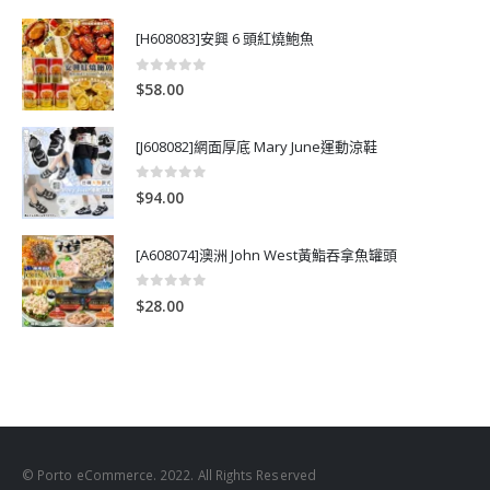
[H608083]安興 6 頭紅燒鮑魚
0
out of 5
$
58.00
[J608082]網面厚底 Mary June運動涼鞋
0
out of 5
$
94.00
[A608074]澳洲 John West黃鮨吞拿魚罐頭
0
out of 5
$
28.00
© Porto eCommerce. 2022. All Rights Reserved