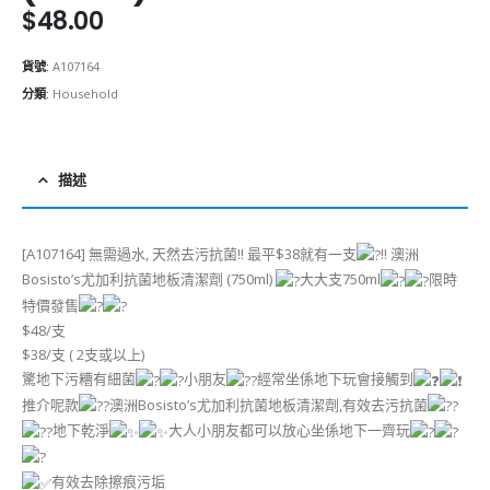
$
48.00
貨號:
A107164
分類:
Household
描述
[A107164] 無需過水, 天然去污抗菌!! 最平$38就有一支
!! 澳洲
Bosisto’s尤加利抗菌地板清潔劑 (750ml)
大大支750ml
限時
特價發售
$48/支
$38/支 ( 2支或以上)
驚地下污糟有細菌
小朋友
經常坐係地下玩會接觸到
推介呢款
澳洲Bosisto’s尤加利抗菌地板清潔劑,有效去污抗菌
地下乾淨
大人小朋友都可以放心坐係地下一齊玩
有效去除擦痕污垢