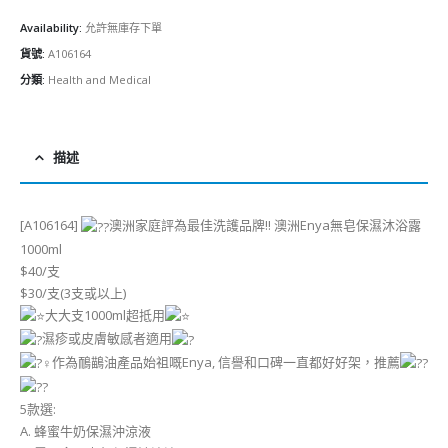
Availability:
允許無庫存下單
貨號:
A106164
分類:
Health and Medical
描述
[A106164]
澳洲家庭評為最佳洗護品牌!! 澳洲Enya無皂保濕沐浴露
1000ml
$40/支
$30/支(3支或以上)
大大支1000ml超抵用
濕疹或皮膚敏感者適用
作為鴯鶓油產品始祖嘅Enya, 信譽和口碑一直都好好架，推薦
5款選:
A. 蜂蜜牛奶保濕沖涼液