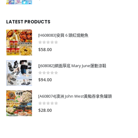
LATEST PRODUCTS
[H608083]安興 6 頭紅燒鮑魚
0
out of 5
$
58.00
[J608082]網面厚底 Mary June運動涼鞋
0
out of 5
$
94.00
[A608074]澳洲 John West黃鮨吞拿魚罐頭
0
out of 5
$
28.00