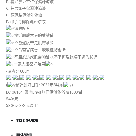
B. 雲尼拿豆杏仁保濕沖涼液
C. 芒果椰子保濕沖涼液
D. 適保梨保濕沖涼液
E. 椰子青檸保濕沖涼液
無皂配方
接近肌膚本身的酸鹼值
不會過度帶走肌膚油脂
不含有害成份，淡淡植物香味
不至於造成肌膚的油水不平衡及乾燥不適的狀況
一家大細都好啱用
-規格 : 1000ml
(
預計到港日期: 2021年8月尾
)
[A106164] 澳洲Enya無皂保濕沐浴露1000ml
$40/支
$30/支(3支或以上)
SIZE GUIDE
額外資訊