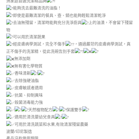
洲家庭首選洗潔精品牌
!!
能夠洗去最難清洗的油脂！
即使是最難清潔的餐具、壺、鍋也能夠輕鬆清潔乾淨
去油無殘留，清潔時能夠充分洗淨廚具
上的油漬，不會留下殘留
物
可以用於清潔蔬果
經皮膚病學測試，完全不傷手
，通過嚴苛的皮膚病學測試，真
正不傷手的洗潔精，從此洗碗告別手套
無添加劑
無有害化學物質
香味清新
去除強硬油脂
皮膚敏感者適用
抗菌、抑制異味
殺菌消毒能力強
天然植物配方
保護雙手
適用於清洗嬰幼兒食具
可用於清洗蔬菜和水果,有效清潔殘留農藥
波蘭/印尼製造
產品沒有使用期限