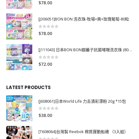
0
out of 5
$
78.00
[J306051]BON BON 洗衣珠-牧場+爽+玫瑰葡萄-80粒
0
out of 5
$
78.00
[J111043] 日本BON BON銀離子抗菌啫喱洗衣珠 (80粒)
0
out of 5
$
72.00
LATEST PRODUCTS
[J608061]日本World Life 力去漬彩漂粉 20g *15包
0
out of 5
$
38.00
[T608064]台灣製 Reebok 棉質運動船襪 （3入組）