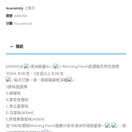
Availability:
已售完
貨號:
A009254
分類:
Household
描述
[A009254]
澳洲銷量No.1
Morning Fresh超濃縮天然洗潔精
350ml, $38/支，3支或以上:$28/支
每次只要一滴，碗碗碟碟乾淨曬
5款味道選擇:
A.檸檬味
B.香草玫瑰味
C.青瓜蘆薈味
D.白茶味(400ml)
E.熱情果香梨味(400ml)
從1980年開始Morning Fresh連續30多年澳洲市場銷量第一
，澳