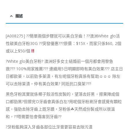
描述
[A008275]
??
簡單兩個步驟就可以美白牙齒！
??
澳洲White glo活
性碳美白牙粉30G
?
?
突發優惠
?
?
?
原價：$15X，而家只係$60, 2個
或以上$50/個
?
White glo美白牙粉
?
澳洲好多女士結婚前一個月都會用黎急
救
?
?
?
100%用家推薦
?
?
?
連續用5日明顯即時有美白效果
?
?
?
店主日
日都飲茶，以前勁多茶漬，有左呢個牙粉真係有幫助
☺
☺
☺
除左
可以去除茶漬，仲有美白效果
?
同抵抗口臭架
?
?
?
黑色牙粉其實就係椰子殼活性炭製的，望落去好黑，擦果陣成個
口都勁黑
?
但擦完D牙齒會真係白左
?
用呢個牙粉刷牙會感覺有顆粒
感，強勁去除牙齒上既牙蹟，牙粉係
☘
天然成份製成所以很溫
和，
??
唔需要怕會傷害到牙齒
?
?
?
牙粉能夠深入牙齒各部位比牙膏更容易去除污漬