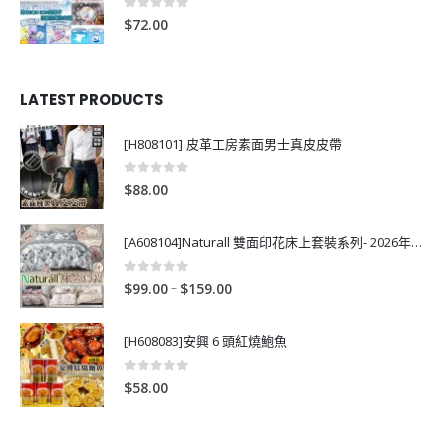
0
out of 5
$
72.00
LATEST PRODUCTS
[H808101] 皮革工房素面男士真皮皮帶
0
out of 5
$
88.00
[A608104]Naturall 雙面印花床上套裝系列- 2026年秋季新款
0
out of 5
P
–
$
99.00
$
159.00
r
i
[H608083]安興 6 頭紅燒鮑魚
c
e
0
out of 5
$
58.00
r
a
n