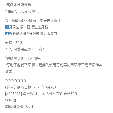
?
高吸水性活性炭
?
清除深色污漬和變色
??‍♀
簡單兩個步驟就可以美白牙齒！
牙刷沾濕，直接沾上牙粉
輕輕刷大概2分鐘後用清水漱口
規格：30G
?
一盒可使用超過150 次
?
?
建議開封後1年內用完
?
牙粉不能代替牙膏，建議先使用牙粉再使用牙膏已達智最佳美白
效果
?
?
?
?
?
?
?
?
?
?
?
?
?
?
(
預計到港日期: 2020年9月尾
✈
)
[A008275] 澳洲White glo活性碳美白牙粉30G
$60/個
$50/個 (2個或以上)