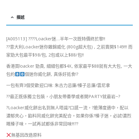
描述
[A005113]
?
?
??
Loacker迷…半年一次既特價終於黎
‼
??
意大利Loacker迷你雜錦威化 (800g超大包) , 之前賣開$149!!! 而
家勁大包最平$98/包, 2包或以上$88/包
‼
香港買loacker 勁貴, 細細包都$4X, 依家最平$88就有大大包, 一大
包約
個迷你威化餅, 真係好抵食!
?
一包有齊3個受歡迎口味: 朱古力忌廉/榛子忌廉/雲尼拿
?
?
最正既係獨立包裝，小朋友帶番學或者開PARTY就最岩~
?
?
Loacker威化餅出名到無人唔識
?
口感一流，
?
脆薄度適中，配以
濃郁夾心，餡料同威化餅完美配合。如果你係
?
榛子迷，必試!濃烈
嘅榛子味，一試再試都係非常回味!!!
?
?
無基因改造原料