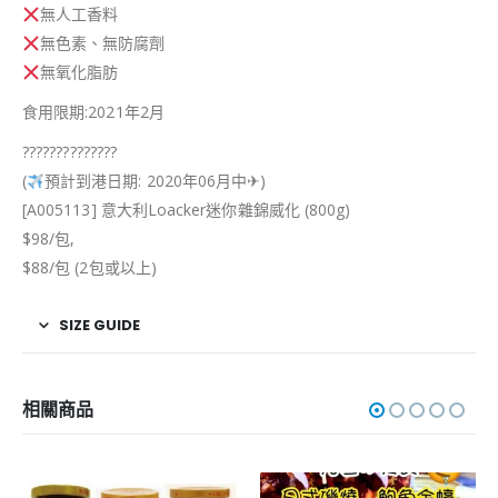
無人工香料
無色素、無防腐劑
無氧化脂肪
食用限期:2021年2月
?
?
?
?
?
?
?
?
?
?
?
?
?
?
(
預計到港日期: 2020年06月中
✈
)
[A005113] 意大利Loacker迷你雜錦威化 (800g)
$98/包,
$88/包 (2包或以上)
SIZE GUIDE
相關商品