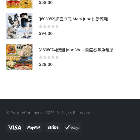
0
out of 5
$
58.00
[J608082]網面厚底 Mary June運動涼鞋
0
out of 5
$
94.00
[A608074]澳洲 John West黃鮨吞拿魚罐頭
0
out of 5
$
28.00
© Porto eCommerce. 2022. All Rights Reserved