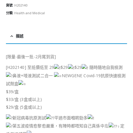
貨號:
H202140
分類:
Health and Medical
描述
[限量-最後一批-2月尾到貨]
[H202140] 至抵價低至 29
$29
$29
隨時隨地自我檢測
鼻液+唾液測試二合一
NEWGENE Covid-19抗原快速檢測
試劑盒
$39/盒
$33/盒 (3盒或以上)
$29/盒 (5盒或以上)
新冠病毒抗原測試
平過市面嗰啲勁多
第五波疫情愈黎愈嚴重，有陣時都唔知自己真係中左
定