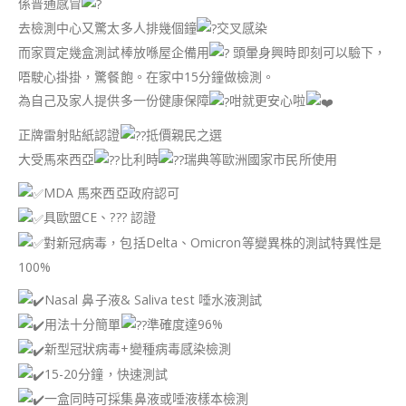
係普通感冒
去檢測中心又驚太多人排幾個鐘
交叉感染
而家買定幾盒測試棒放喺屋企備用
頭暈身興時即刻可以驗下，
唔駛心掛掛，驚餐飽。在家中15分鐘做檢測。
為自己及家人提供多一份健康保障
咁就更安心啦
正牌雷射貼紙認證
抵價親民之選
大受馬來西亞
比利時
瑞典等歐洲國家市民所使用
MDA 馬來西亞政府認可
具歐盟CE、??? 認證
對新冠病毒，包括Delta、Omicron等變異株的測試特異性是
100%
Nasal 鼻子液& Saliva test 唾水液測試
用法十分簡單
準確度達96%
新型冠狀病毒+變種病毒感染檢測​
15-20分鐘，快速測試​
一盒同時可採集鼻液或唾液樣本檢測 ​