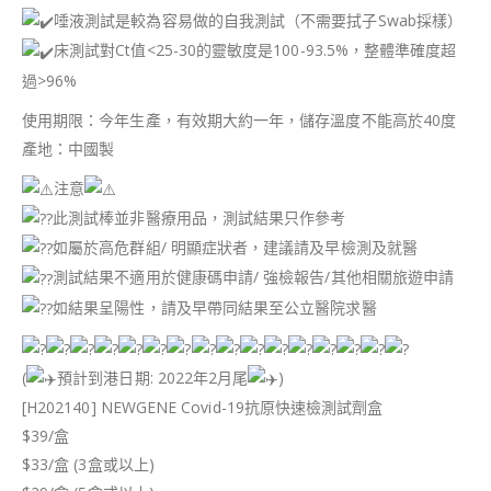
唾液測試是較為容易做的自我測試（不需要拭子Swab採樣）
床測試對Ct值<25-30的靈敏度是100-93.5%，整體準確度超
過>96%
使用期限：今年生產，有效期大約一年，儲存溫度不能高於40度
產地：中國製
注意
此測試棒並非醫療用品，測試結果只作參考
如屬於高危群組/ 明顯症狀者，建議請及早檢測及就醫
測試結果不適用於健康碼申請/ 強檢報告/其他相關旅遊申請
如結果呈陽性，請及早帶同結果至公立醫院求醫
(
預計到港日期: 2022年2月尾
)
[H202140] NEWGENE Covid-19抗原快速檢測試劑盒
$39/盒
$33/盒 (3盒或以上)