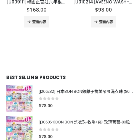
[U009111]韓國正官莊六年根高麗蔘飲品 (30包裝)
[U010214]AVEENO WASH-3款
$
168.00
$
98.00
查看內容
查看內容
BEST SELLING PRODUCTS
[J206232] 日本BON BON銀離子抗菌啫喱洗衣珠 (80粒)
0
out of 5
$
78.00
[J306051]BON BON 洗衣珠-牧場+爽+玫瑰葡萄-80粒
0
out of 5
$
78.00