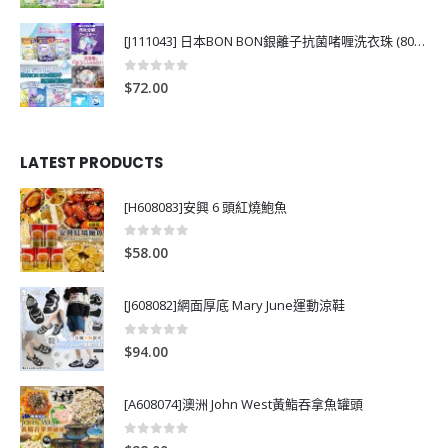
[J111043] 日本BON BON銀離子抗菌啫喱洗衣珠 (80粒)
0
out of 5
$
72.00
LATEST PRODUCTS
[H608083]安興 6 頭紅燒鮑魚
0
out of 5
$
58.00
[J608082]網面厚底 Mary June運動涼鞋
0
out of 5
$
94.00
[A608074]澳洲 John West黃鮨吞拿魚罐頭
0
out of 5