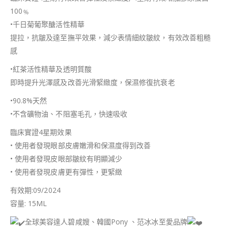
100﹪
•千日菊葡聚醣活性精華
提拉，抗皺及達至撫平效果，減少表情細紋皺紋，有效改善粗糙
感
•紅茶活性精華及透明質酸
即時提升光澤感及改善光滑緊緻度，保濕修復抗衰老
•90.8%天然
•不含礦物油、不阻塞毛孔，快速吸收
臨床實證4星期效果
• 使用者發現眼部皮膚嫩滑和保濕度得到改善
• 使用者發現皮眼部皺紋有明顯減少
• 使用者發現皮膚更有彈性，更緊緻
有效期:09/2024
容量: 15ML
全球美容達人碧咸嫂、韓國Pony 、范冰冰至愛品牌