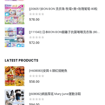
[J306051]BON BON 洗衣珠-牧場+爽+玫瑰葡萄-80粒
0
out of 5
$
78.00
[J111043] 日本BON BON銀離子抗菌啫喱洗衣珠 (80粒)
0
out of 5
$
72.00
LATEST PRODUCTS
[H608083]安興 6 頭紅燒鮑魚
0
out of 5
$
58.00
[J608082]網面厚底 Mary June運動涼鞋
0
out of 5
$
94.00