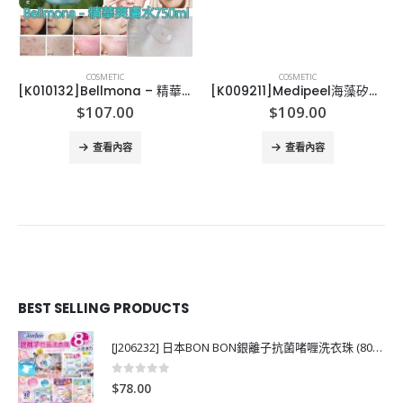
COSMETIC
COSMETIC
[K010132]Bellmona – 精華爽膚水750ml
[K009211]Medipeel海藻矽針嫩膚面膜120g
$
107.00
$
109.00
查看內容
查看內容
BEST SELLING PRODUCTS
[J206232] 日本BON BON銀離子抗菌啫喱洗衣珠 (80粒)
0
out of 5
$
78.00