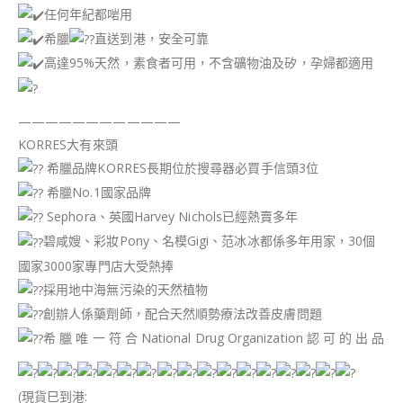
任何年紀都啱用
希臘
直送到港，安全可靠
高達95%天然，素食者可用，不含礦物油及矽，孕婦都適用
————————————
KORRES大有來頭
希臘品牌KORRES長期位於搜尋器必買手信頭3位
希臘No.1國家品牌
Sephora、英國Harvey Nichols已經熱賣多年
碧咸嫂、彩妝Pony、名模Gigi、范冰冰都係多年用家，30個
國家3000家專門店大受熱捧
採用地中海無污染的天然植物
創辦人係藥劑師，配合天然順勢療法改善皮膚問題
希 臘 唯 一 符 合 National Drug Organization 認 可 的 出 品
(現貨巳到港: