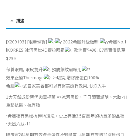
描述
[X209103] [限量現貨]
2022希臘升級版!!!!!
希臘No.1
lKORRES 冰河黑松4D提拉眼霜
, 歐洲賣$498, E7首賣價低至
$239
保養眼周, 眼皮提升
, 預防細紋最啱用
效果正過Thermage
->4星期增膠原蛋白100%
希臘
式自家美容都可以有醫美療程效果, 快D入手
3大天然成份替代肉毒桿菌 =>冰河黑松、千日菊葡聚醣、六肽-11
重點抗皺、抗浮腫
•希臘獨有黑松抗極地環境，史上存活3.5百萬年的抗氧多酚品種
•天然六肽-11
臨床實證4星期有效改善彈性及緊緻度, 4星期有效增加膠原蛋白