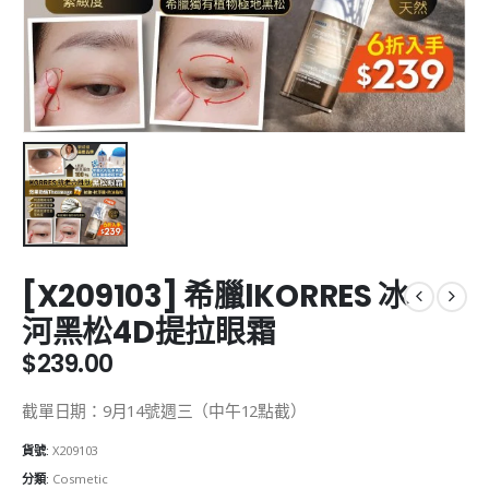
[X209103] 希臘lKORRES 冰
河黑松4D提拉眼霜
$
239.00
截單日期：9月14號週三（中午12點截）
貨號:
X209103
分類:
Cosmetic