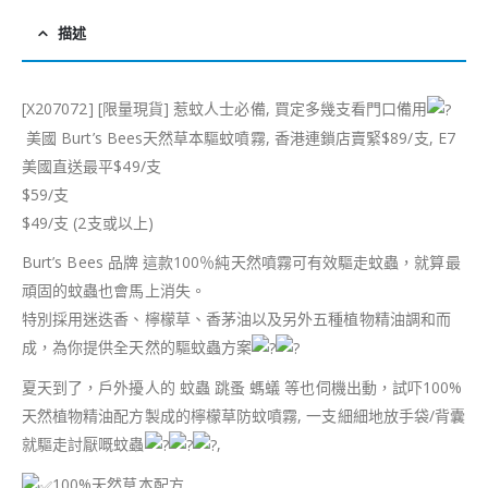
描述
[X207072] [限量現貨] 惹蚊人士必備, 買定多幾支看門口備用
美國 Burt’s Bees天然草本驅蚊噴霧, 香港連鎖店賣緊$89/支, E7
美國直送最平$49/支
$59/支
$49/支 (2支或以上)
Burt’s Bees 品牌 這款100％純天然噴霧可有效驅走蚊蟲，就算最
頑固的蚊蟲也會馬上消失。
特別採用迷迭香、檸檬草、香茅油以及另外五種植物精油調和而
成，為你提供全天然的驅蚊蟲方案
夏天到了，戶外擾人的 蚊蟲 跳蚤 螞蟻 等也伺機出動，試吓100%
天然植物精油配方製成的檸檬草防蚊噴霧, 一支細細地放手袋/背囊
就驅走討厭嘅蚊蟲
,
100%天然草本配方