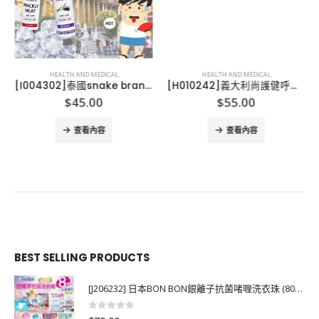
HEALTH AND MEDICAL
HEALTH AND MEDICAL
[I004302]泰國snake brand 蛇牌冰涼止汗噴霧
[H010242]義大利尚護健呼吸道舒緩軟膏
$
45.00
$
55.00
查看內容
查看內容
BEST SELLING PRODUCTS
[J206232] 日本BON BON銀離子抗菌啫喱洗衣珠 (80粒)
0
out of 5