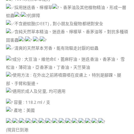
採用迷迭香、檸檬草
、香茅油及其他植物精油，形成一層
蚊蟲
的屏障
不含避蚊胺(DEET) , 對小朋友及寵物都絕對安全
含純天然草本精油、迷迭香、檸檬草、香茅油等，對抗多種頑
固害蟲
清爽的天然草本芳香，能有效驅走討厭的蚊蟲
成分 : 大豆油，維他命E，蓖麻籽油，迷迭香油，香茅油， 雪
松油，薄荷油，亞香茅油，丁香油，天竺葵油
使用方法 : 在外出之前將噴霧噴在皮膚上，特別是腳踝、腿
部、手臂和髮邊。
適用於成人及兒童, 均可適用
容量 : 118.2 ml / 支
產地：美國
(現貨巳到港: