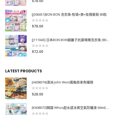
$
78.00
[J306051]BON BON 洗衣珠-牧場+爽+玫瑰葡萄-80粒
0
out of 5
$
78.00
[J111043] 日本BON BON銀離子抗菌啫喱洗衣珠 (80粒)
0
out of 5
$
72.00
LATEST PRODUCTS
[A608074]澳洲 John West黃鮨吞拿魚罐頭
0
out of 5
$
28.00
[K608073]韓國 Whoo超水感冰爽空氣防曬液 60ml(送13ml*4支)