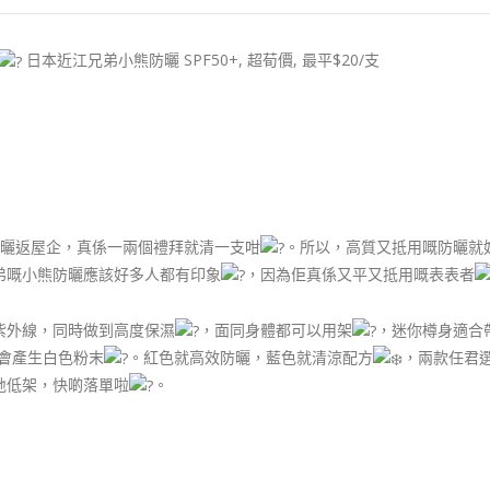
日本近江兄弟小熊防曬 SPF50+, 超荀價, 最平$20/支
曬返屋企，真係一兩個禮拜就清一支咁
。所以，高質又抵用嘅防曬就
弟嘅小熊防曬應該好多人都有印象
，因為佢真係又平又抵用嘅表表者
紫外線，同時做到高度保濕
，面同身體都可以用架
，迷你樽身適合
會產生白色粉末
。紅色就高效防曬，藍色就清涼配方
，兩款任君
地低架，快啲落單啦
。