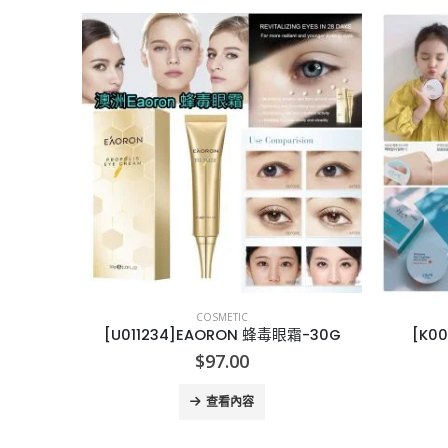
COSMETIC
[E012101]KORRES萬用橄欖B5精華油100ml
[U011234]EAORON 蜂毒眼霜-30G
[K0
$
97.00
查看內容