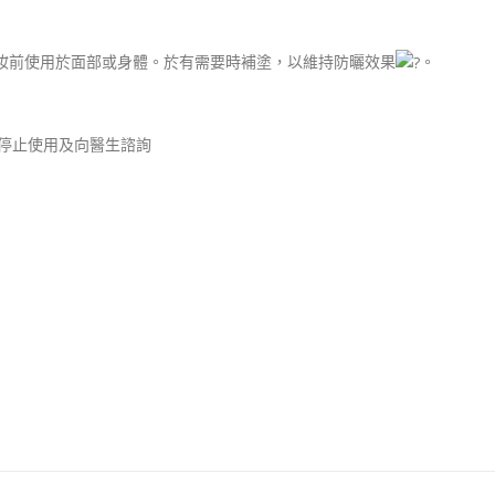
於妝前使用於面部或身體。於有需要時補塗，以維持防曬效果
。
停止使用及向醫生諮詢