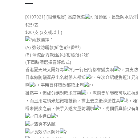
[X107021] [限量現貨] 高度保濕
, 薄透氣、長效防水防汗
$25/支
$20/支 (3支或以上)
兩款選擇：
(A) 強效防曬款(紅色)(無香型)
(B) 清涼配方款(藍色)(柑橘薄荷味)
(下單時請選擇喜好款式)
香港夏天嘅太陽好毒
行一行出街都會變炭啊
，買支防
日本做防曬產品出名就係人都知
，今次介紹呢隻近江兄
啊
，平時買杯嘢飲都唔止啊
。
雖然平，但成分絕對唔求其架
，呢兩隻防曬都可以抵抗
，而且用咗納米超微粒技術，搽上去之後滲透性高
，唔
喺未變炭之前，快手入返大量防曬啦
，呢個價真係少有
日本進口
清爽不沾膩
長效防水防汗