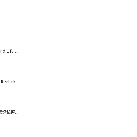
[J608061]日本World Life 力去漬彩漂粉 20g *15包
[T608064]台灣製 Reebok 棉質運動船襪 （3入組）
[J608062]日本不鏽鋼鍋連撈網 18cm