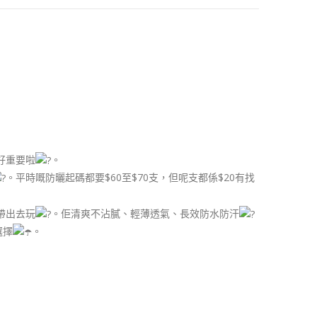
好重要啦
。
。平時嘅防曬起碼都要$60至$70支，但呢支都係$20有找
帶出去玩
。佢清爽不沾膩、輕薄透氣、長效防水防汗
選擇
。