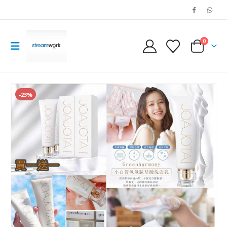
0
-23%