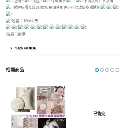
控油、
祛痘、
保濕鎖水
、
平衡皮膚油水狀況、
緩解皮膚乾燥既問題, 長期使用更是可以改變皮膚狀態
容量：120ml/支
(現貨已到港)
SIZE GUIDE
相關商品
已售完