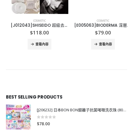
COSMETIC
COSMETIC
[J012043]SHISEIDO 超級去角質潔膚棉片(一盒8塊)
[E005063]BIODERMA 深層卸妝潔膚水500ML
$
118.00
$
79.00
查看內容
查看內容
BEST SELLING PRODUCTS
[J206232] 日本BON BON銀離子抗菌啫喱洗衣珠 (80粒)
0
out of 5
$
78.00