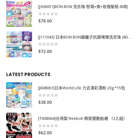
[J306051]BON BON 洗衣珠-牧場+爽+玫瑰葡萄-80粒
0
out of 5
$
78.00
[J111043] 日本BON BON銀離子抗菌啫喱洗衣珠 (80粒)
0
out of 5
$
72.00
LATEST PRODUCTS
[J608061]日本World Life 力去漬彩漂粉 20g *15包
0
out of 5
$
38.00
[T608064]台灣製 Reebok 棉質運動船襪 （3入組）
0
out of 5
$
62.00