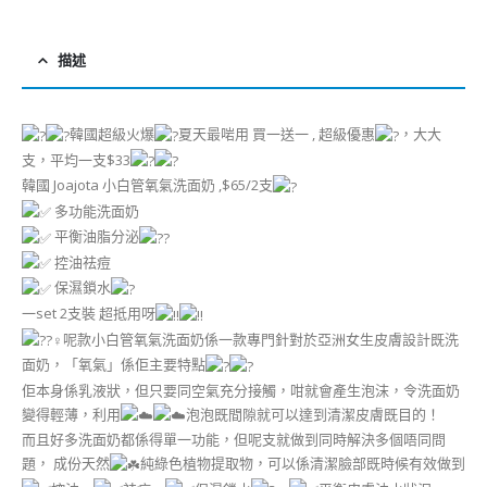
描述
韓國超級火爆
夏天最啱用 買一送一 , 超級優惠
，大大
支，平均一支$33
韓國 Joajota 小白管氧氣洗面奶 ,$65/2支
多功能洗面奶
平衡油脂分泌
控油祛痘
保濕鎖水
一set 2支裝 超抵用呀
呢款小白管氧氣洗面奶係一款專門針對於亞洲女生皮膚設計既洗
面奶，「氧氣」係佢主要特點
佢本身係乳液狀，但只要同空氣充分接觸，咁就會產生泡沫，令洗面奶
變得輕薄，利用
泡泡既間隙就可以達到清潔皮膚既目的！
而且好多洗面奶都係得單一功能，但呢支就做到同時解決多個唔同問
題， 成份天然
純綠色植物提取物，可以係清潔臉部既時候有效做到