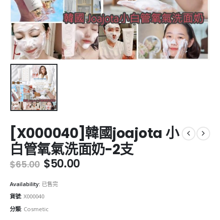
[X000040]韓國joajota 小
白管氧氣洗面奶-2支
Original
Current
$
50.00
$
65.00
price
price
was:
is:
Availability:
已售完
$65.00.
$50.00.
貨號:
X000040
分類:
Cosmetic